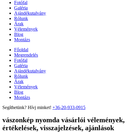
Fotófal
Galéria
Ajándékutalvány
Rólunk
Árak
Vélemények
Blog
Montázs
Főoldal
Megrendelés
Fotófal
Galéria
Ajándékutalvány
Rólunk
Árak
Vélemények
Blog
Montázs
Segíthetünk? Hívj minket!
+36-20-933-0915
vászonkép nyomda vásárlói vélemények,
értékelések, visszajelzések, ajánlások