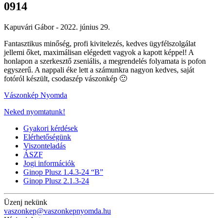
0914
Kapuvári Gábor -
2022. június 29.
Fantasztikus minőség, profi kivitelezés, kedves ügyfélszolgálat
jellemi őket, maximálisan elégedett vagyok a kapott képpel! A
honlapon a szerkesztő zseniális, a megrendelés folyamata is pofon
egyszerű. A nappali éke lett a számunkra nagyon kedves, saját
fotóról készült, csodaszép vászonkép 🙂
Vászonkép Nyomda
Neked nyomtatunk!
Gyakori kérdések
Elérhetőségünk
Viszonteladás
ÁSZF
Jogi információk
Ginop Plusz 1.4.3-24 “B”
Ginop Plusz 2.1.3-24
Üzenj nekünk
vaszonkep@vaszonkepnyomda.hu