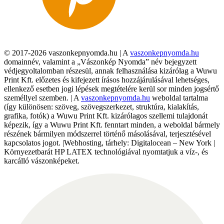
© 2017-2026 vaszonkepnyomda.hu | A
vaszonkepnyomda.hu
domainnév, valamint a „Vászonkép Nyomda” név bejegyzett
védjegyoltalomban részesül, annak felhasználása kizárólag a Wuwu
Print Kft. előzetes és kifejezett írásos hozzájárulásával lehetséges,
ellenkező esetben jogi lépések megtételére kerül sor minden jogsértő
személlyel szemben. | A
vaszonkepnyomda.hu
weboldal tartalma
(így különösen: szöveg, szövegszerkezet, struktúra, kialakítás,
grafika, fotók) a Wuwu Print Kft. kizárólagos szellemi tulajdonát
képezik, így a Wuwu Print Kft. fenntart minden, a weboldal bármely
részének bármilyen módszerrel történő másolásával, terjesztésével
kapcsolatos jogot. |Webhosting, tárhely: Digitalocean – New York |
Környezetbarát HP LATEX technológiával nyomtatjuk a víz-, és
karcálló vászonképeket.