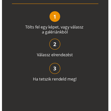
1
T
ö
l
t
s
f
e
l
e
g
y
k
é
pe
t
,
v
a
g
y
v
á
l
a
ss
z
a
g
a
lé
r
i
án
k
b
ó
l
2
V
á
l
a
ss
z
e
l
r
e
n
d
e
z
é
s
t
3
H
a
t
e
t
s
z
i
k
r
e
n
d
el
d
m
e
g
!