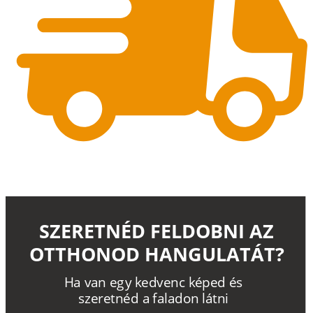
SZERETNÉD FELDOBNI AZ
OTTHONOD HANGULATÁT?
H
a
v
a
n
e
g
y
k
e
d
v
e
n
c
k
é
p
e
d
é
s
s
z
e
r
e
t
n
é
d a
f
a
l
a
d
o
n
l
á
t
n
i