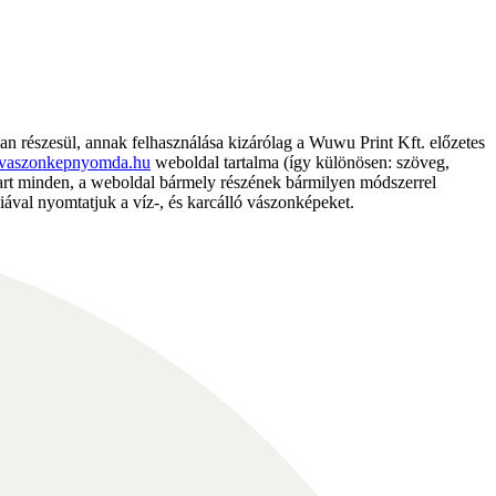
részesül, annak felhasználása kizárólag a Wuwu Print Kft. előzetes
vaszonkepnyomda.hu
weboldal tartalma (így különösen: szöveg,
nntart minden, a weboldal bármely részének bármilyen módszerrel
ával nyomtatjuk a víz-, és karcálló vászonképeket.