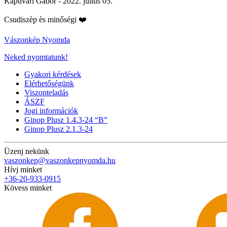
Kapuvári Gábor -
2022. július 05.
Csudiszèp ès minőségi ❤️
Vászonkép Nyomda
Neked nyomtatunk!
Gyakori kérdések
Elérhetőségünk
Viszonteladás
ÁSZF
Jogi információk
Ginop Plusz 1.4.3-24 “B”
Ginop Plusz 2.1.3-24
Üzenj nekünk
vaszonkep@vaszonkepnyomda.hu
Hívj minket
+36-20-933-0915
Kövess minket