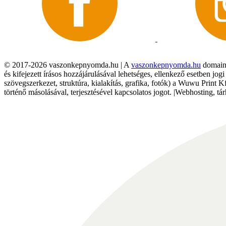
© 2017-2026 vaszonkepnyomda.hu | A
vaszonkepnyomda.hu
domainn
és kifejezett írásos hozzájárulásával lehetséges, ellenkező esetben jo
szövegszerkezet, struktúra, kialakítás, grafika, fotók) a Wuwu Print 
történő másolásával, terjesztésével kapcsolatos jogot. |Webhosting, 