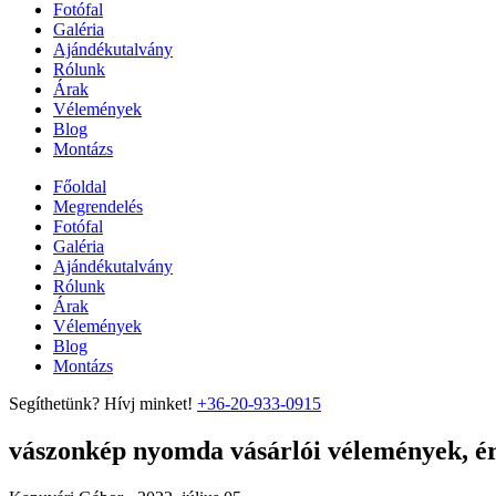
Fotófal
Galéria
Ajándékutalvány
Rólunk
Árak
Vélemények
Blog
Montázs
Főoldal
Megrendelés
Fotófal
Galéria
Ajándékutalvány
Rólunk
Árak
Vélemények
Blog
Montázs
Segíthetünk? Hívj minket!
+36-20-933-0915
vászonkép nyomda vásárlói vélemények, ért