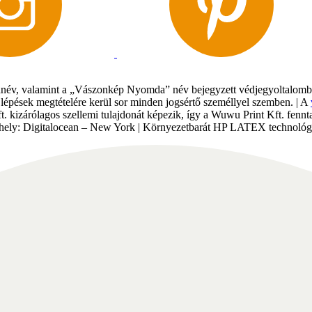
év, valamint a „Vászonkép Nyomda” név bejegyzett védjegyoltalomban 
gi lépések megtételére kerül sor minden jogsértő személlyel szemben. | A
Kft. kizárólagos szellemi tulajdonát képezik, így a Wuwu Print Kft. fe
tárhely: Digitalocean – New York | Környezetbarát HP LATEX technológi