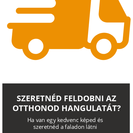
SZERETNÉD FELDOBNI AZ
OTTHONOD HANGULATÁT?
H
a
v
a
n
e
g
y
k
e
d
v
e
n
c
k
é
p
e
d
é
s
s
z
e
r
e
t
n
é
d a
f
a
l
a
d
o
n
l
á
t
n
i