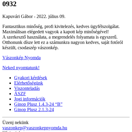
0932
Kapuvári Gábor -
2022. július 09.
Fantasztikus minőség, profi kivitelezés, kedves ügyfélszolgálat.
Maximálisan elégedett vagyok a kapott kép minőségével!
A szerkesztő használata, a megrendelés folyamata is egyszerű.
Otthonunk dísze lett ez a számunkra nagyon kedves, saját fotóról
készült, csodaszép vászonkép.
Vászonkép Nyomda
Neked nyomtatunk!
Gyakori kérdések
Elérhetőségünk
Viszonteladás
ÁSZF
Jogi információk
Ginop Plusz 1.4.3-24 “B”
Ginop Plusz 2.1.3-24
Üzenj nekünk
vaszonkep@vaszonkepnyomda.hu