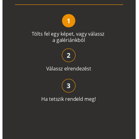
1
T
ö
l
t
s
f
e
l
e
g
y
k
é
pe
t
,
v
a
g
y
v
á
l
a
ss
z
a
g
a
lé
r
i
án
k
b
ó
l
2
V
á
l
a
ss
z
e
l
r
e
n
d
e
z
é
s
t
3
H
a
t
e
t
s
z
i
k
r
e
n
d
el
d
m
e
g
!