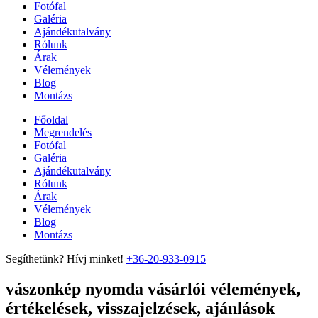
Fotófal
Galéria
Ajándékutalvány
Rólunk
Árak
Vélemények
Blog
Montázs
Főoldal
Megrendelés
Fotófal
Galéria
Ajándékutalvány
Rólunk
Árak
Vélemények
Blog
Montázs
Segíthetünk? Hívj minket!
+36-20-933-0915
vászonkép nyomda vásárlói vélemények,
értékelések, visszajelzések, ajánlások