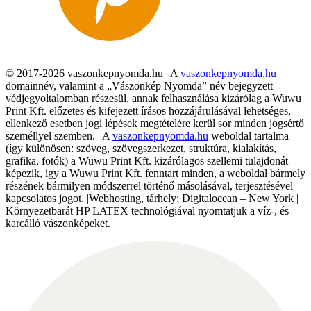
© 2017-2026 vaszonkepnyomda.hu | A
vaszonkepnyomda.hu
domainnév, valamint a „Vászonkép Nyomda” név bejegyzett
védjegyoltalomban részesül, annak felhasználása kizárólag a Wuwu
Print Kft. előzetes és kifejezett írásos hozzájárulásával lehetséges,
ellenkező esetben jogi lépések megtételére kerül sor minden jogsértő
személlyel szemben. | A
vaszonkepnyomda.hu
weboldal tartalma
(így különösen: szöveg, szövegszerkezet, struktúra, kialakítás,
grafika, fotók) a Wuwu Print Kft. kizárólagos szellemi tulajdonát
képezik, így a Wuwu Print Kft. fenntart minden, a weboldal bármely
részének bármilyen módszerrel történő másolásával, terjesztésével
kapcsolatos jogot. |Webhosting, tárhely: Digitalocean – New York |
Környezetbarát HP LATEX technológiával nyomtatjuk a víz-, és
karcálló vászonképeket.