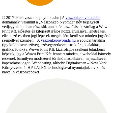
© 2017-2026 vaszonkepnyomda.hu | A
vaszonkepnyomda.hu
domainnév, valamint a „Vászonkép Nyomda” név bejegyzett
védjegyoltalomban részesül, annak felhasználása kizárólag a Wuwu
Print Kft. előzetes és kifejezett írásos hozzájárulásával lehetséges,
ellenkező esetben jogi lépések megtételére kerül sor minden jogsértő
személlyel szemben. | A
vaszonkepnyomda.hu
weboldal tartalma
(így különösen: szöveg, szövegszerkezet, struktúra, kialakítás,
grafika, fotók) a Wuwu Print Kft. kizárólagos szellemi tulajdonát
képezik, így a Wuwu Print Kft. fenntart minden, a weboldal bármely
részének bármilyen módszerrel történő másolásával, terjesztésével
kapcsolatos jogot. |Webhosting, tárhely: Digitalocean – New York |
Környezetbarát HP LATEX technológiával nyomtatjuk a víz-, és
karcálló vászonképeket.