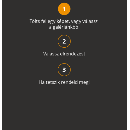
1
T
ö
l
t
s
f
e
l
e
g
y
k
é
pe
t
,
v
a
g
y
v
á
l
a
ss
z
a
g
a
lé
r
i
án
k
b
ó
l
2
V
á
l
a
ss
z
e
l
r
e
n
d
e
z
é
s
t
3
H
a
t
e
t
s
z
i
k
r
e
n
d
el
d
m
e
g
!