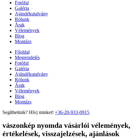
Fotófal
Galéria
Ajándékutalvány
Rólunk
Árak
Vélemények
Blog
Montázs
Főoldal
Megrendelés
Fotófal
Galéria
Ajándékutalvány
Rólunk
Árak
Vélemények
Blog
Montázs
Segíthetünk? Hívj minket!
+36-20-933-0915
vászonkép nyomda vásárlói vélemények,
értékelések, visszajelzések, ajánlások