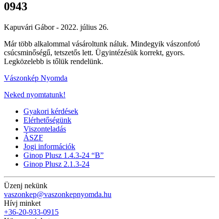
0943
Kapuvári Gábor -
2022. július 26.
Már több alkalommal vásároltunk náluk. Mindegyik vászonfotó
csúcsminőségű, tetszetős lett. Ügyintézésük korrekt, gyors.
Legközelebb is tőlük rendelünk.
Vászonkép Nyomda
Neked nyomtatunk!
Gyakori kérdések
Elérhetőségünk
Viszonteladás
ÁSZF
Jogi információk
Ginop Plusz 1.4.3-24 “B”
Ginop Plusz 2.1.3-24
Üzenj nekünk
vaszonkep@vaszonkepnyomda.hu
Hívj minket
+36-20-933-0915