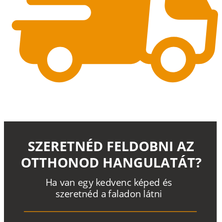
SZERETNÉD FELDOBNI AZ
OTTHONOD HANGULATÁT?
H
a
v
a
n
e
g
y
k
e
d
v
e
n
c
k
é
p
e
d
é
s
s
z
e
r
e
t
n
é
d a
f
a
l
a
d
o
n
l
á
t
n
i