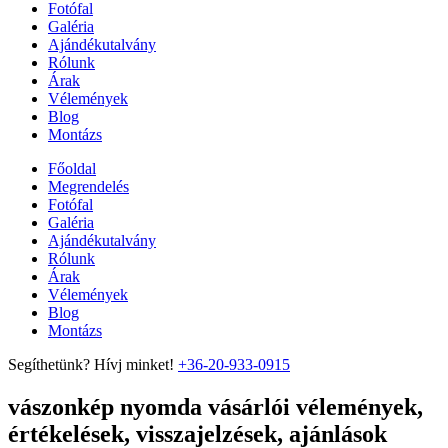
Fotófal
Galéria
Ajándékutalvány
Rólunk
Árak
Vélemények
Blog
Montázs
Főoldal
Megrendelés
Fotófal
Galéria
Ajándékutalvány
Rólunk
Árak
Vélemények
Blog
Montázs
Segíthetünk? Hívj minket!
+36-20-933-0915
vászonkép nyomda vásárlói vélemények,
értékelések, visszajelzések, ajánlások