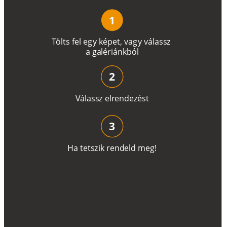
1
T
ö
l
t
s
f
e
l
e
g
y
k
é
pe
t
,
v
a
g
y
v
á
l
a
ss
z
a
g
a
lé
r
i
án
k
b
ó
l
2
V
á
l
a
ss
z
e
l
r
e
n
d
e
z
é
s
t
3
H
a
t
e
t
s
z
i
k
r
e
n
d
el
d
m
e
g
!