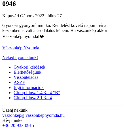
0946
Kapuvári Gábor -
2022. július 27.
Gyors és gyönyörű munka. Rendelést követő napon már a
kezemben is volt a csodálatos képem. Ha vászonkép akkor
Vászonkép nyomda!❤️
Vászonkép Nyomda
Neked nyomtatunk!
Gyakori kérdések
Elérhetőségünk
Viszonteladás
ÁSZF
Jogi információk
Ginop Plusz 1.4.3-24 “B”
Ginop Plusz 2.1.3-24
Üzenj nekünk
vaszonkep@vaszonkepnyomda.hu
Hívj minket
+36-20-933-0915