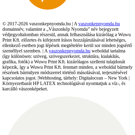
© 2017-2026 vaszonkepnyomda.hu | A
vaszonkepnyomda.hu
domainnév, valamint a „Vászonkép Nyomda” név bejegyzett
védjegyoltalomban részesül, annak felhasználása kizárólag a Wuwu
Print Kft. előzetes és kifejezett írásos hozzájárulásával lehetséges,
ellenkező esetben jogi lépések megtételére kerül sor minden jogsértő
személlyel szemben. | A
vaszonkepnyomda.hu
weboldal tartalma
(így különösen: szöveg, szövegszerkezet, struktúra, kialakítás,
grafika, fotók) a Wuwu Print Kft. kizárólagos szellemi tulajdonát
képezik, így a Wuwu Print Kft. fenntart minden, a weboldal bármely
részének bármilyen módszerrel történő másolásával, terjesztésével
kapcsolatos jogot. |Webhosting, tárhely: Digitalocean – New York |
Környezetbarát HP LATEX technológiával nyomtatjuk a víz-, és
karcálló vászonképeket.