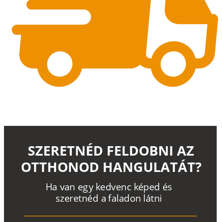
SZERETNÉD FELDOBNI AZ
OTTHONOD HANGULATÁT?
H
a
v
a
n
e
g
y
k
e
d
v
e
n
c
k
é
p
e
d
é
s
s
z
e
r
e
t
n
é
d a
f
a
l
a
d
o
n
l
á
t
n
i