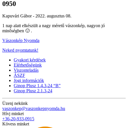
0950
Kapuvári Gábor -
2022. augusztus 08.
1 nap alatt elkészült a nagy méretű vászonkép, nagyon jó
minőségben 🙂 .
Vászonkép Nyomda
Neked nyomtatunk!
Gyakori kérdések
Elérhetőségünk
Viszonteladás
ÁSZF
Jogi információk
Ginop Plusz 1.4.3-24 “B”
Ginop Plusz 2.1.3-24
Üzenj nekünk
vaszonkep@vaszonkepnyomda.hu
Hívj minket
+36-20-933-0915
Kövess minket