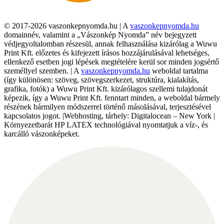
© 2017-2026 vaszonkepnyomda.hu | A
vaszonkepnyomda.hu
domainnév, valamint a „Vászonkép Nyomda” név bejegyzett
védjegyoltalomban részesül, annak felhasználása kizárólag a Wuwu
Print Kft. előzetes és kifejezett írásos hozzájárulásával lehetséges,
ellenkező esetben jogi lépések megtételére kerül sor minden jogsértő
személlyel szemben. | A
vaszonkepnyomda.hu
weboldal tartalma
(így különösen: szöveg, szövegszerkezet, struktúra, kialakítás,
grafika, fotók) a Wuwu Print Kft. kizárólagos szellemi tulajdonát
képezik, így a Wuwu Print Kft. fenntart minden, a weboldal bármely
részének bármilyen módszerrel történő másolásával, terjesztésével
kapcsolatos jogot. |Webhosting, tárhely: Digitalocean – New York |
Környezetbarát HP LATEX technológiával nyomtatjuk a víz-, és
karcálló vászonképeket.