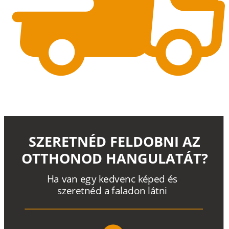
SZERETNÉD FELDOBNI AZ
OTTHONOD HANGULATÁT?
H
a
v
a
n
e
g
y
k
e
d
v
e
n
c
k
é
p
e
d
é
s
s
z
e
r
e
t
n
é
d a
f
a
l
a
d
o
n
l
á
t
n
i