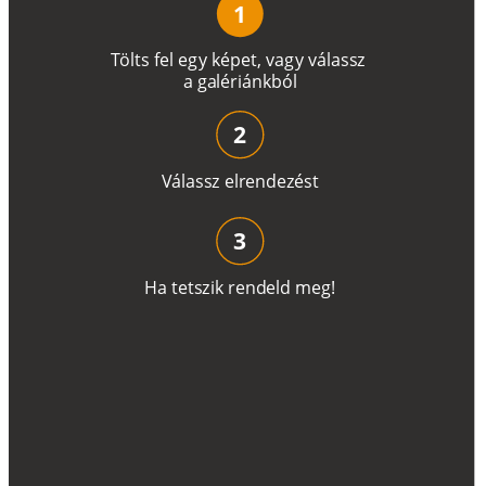
1
T
ö
l
t
s
f
e
l
e
g
y
k
é
pe
t
,
v
a
g
y
v
á
l
a
ss
z
a
g
a
lé
r
i
án
k
b
ó
l
2
V
á
l
a
ss
z
e
l
r
e
n
d
e
z
é
s
t
3
H
a
t
e
t
s
z
i
k
r
e
n
d
el
d
m
e
g
!