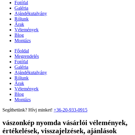
Fotófal
Galéria
Ajándékutalvány
Rólunk
Árak
Vélemények
Blog
Montázs
Főoldal
Megrendelés
Fotófal
Galéria
Ajándékutalvány
Rólunk
Árak
Vélemények
Blog
Montázs
Segíthetünk? Hívj minket!
+36-20-933-0915
vászonkép nyomda vásárlói vélemények,
értékelések, visszajelzések, ajánlások