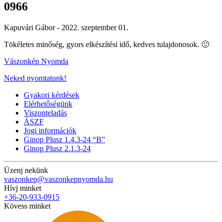
0966
Kapuvári Gábor -
2022. szeptember 01.
Tökéletes minőség, gyors elkészítési idő, kedves tulajdonosok. 🙂
Vászonkép Nyomda
Neked nyomtatunk!
Gyakori kérdések
Elérhetőségünk
Viszonteladás
ÁSZF
Jogi információk
Ginop Plusz 1.4.3-24 “B”
Ginop Plusz 2.1.3-24
Üzenj nekünk
vaszonkep@vaszonkepnyomda.hu
Hívj minket
+36-20-933-0915
Kövess minket