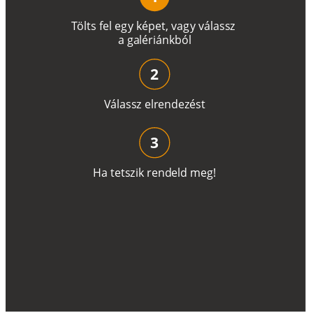
T
ö
l
t
s
f
e
l
e
g
y
k
é
pe
t
,
v
a
g
y
v
á
l
a
ss
z
a
g
a
lé
r
i
án
k
b
ó
l
2
V
á
l
a
ss
z
e
l
r
e
n
d
e
z
é
s
t
3
H
a
t
e
t
s
z
i
k
r
e
n
d
el
d
m
e
g
!