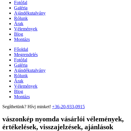
Fotófal
Galéria
Ajándékutalvány
Rólunk
Árak
Vélemények
Blog
Montázs
Főoldal
Megrendelés
Fotófal
Galéria
Ajándékutalvány
Rólunk
Árak
Vélemények
Blog
Montázs
Segíthetünk? Hívj minket!
+36-20-933-0915
vászonkép nyomda vásárlói vélemények,
értékelések, visszajelzések, ajánlások