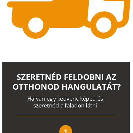
SZERETNÉD FELDOBNI AZ
OTTHONOD HANGULATÁT?
H
a
v
a
n
e
g
y
k
e
d
v
e
n
c
k
é
p
e
d
é
s
s
z
e
r
e
t
n
é
d a
f
a
l
a
d
o
n
l
á
t
n
i
1