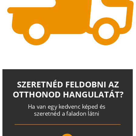
SZERETNÉD FELDOBNI AZ
OTTHONOD HANGULATÁT?
H
a
v
a
n
e
g
y
k
e
d
v
e
n
c
k
é
p
e
d
é
s
s
z
e
r
e
t
n
é
d a
f
a
l
a
d
o
n
l
á
t
n
i