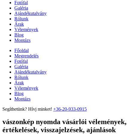
Fotófal
Galéria
Ajándékutalvány
Rólunk
Árak
Vélemények
Blog
Montázs
Főoldal
Megrendelés
Fotófal
Galéria
Ajándékutalvány
Rólunk
Árak
Vélemények
Blog
Montázs
Segíthetünk? Hívj minket!
+36-20-933-0915
vászonkép nyomda vásárlói vélemények,
értékelések, visszajelzések, ajánlások