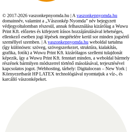
© 2017-2026 vaszonkepnyomda.hu | A
vaszonkepnyomda.hu
domainnév, valamint a „Vászonkép Nyomda” név bejegyzett
védjegyoltalomban részesül, annak felhasználása kizárólag a Wuwu
Print Kft. előzetes és kifejezett írásos hozzájárulásával lehetséges,
ellenkező esetben jogi lépések megtételére kerül sor minden jogsértő
személlyel szemben. | A
vaszonkepnyomda.hu
weboldal tartalma
(így különösen: szöveg, szövegszerkezet, struktúra, kialakítás,
grafika, fotók) a Wuwu Print Kft. kizárólagos szellemi tulajdonát
képezik, így a Wuwu Print Kft. fenntart minden, a weboldal bármely
részének bármilyen módszerrel történő másolásával, terjesztésével
kapcsolatos jogot. |Webhosting, tárhely: Digitalocean – New York |
Környezetbarát HP LATEX technológiával nyomtatjuk a víz-, és
karcálló vászonképeket.