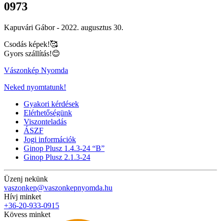
0973
Kapuvári Gábor -
2022. augusztus 30.
Csodás képek!
🥰
Gyors szállítás!
😊
Vászonkép Nyomda
Neked nyomtatunk!
Gyakori kérdések
Elérhetőségünk
Viszonteladás
ÁSZF
Jogi információk
Ginop Plusz 1.4.3-24 “B”
Ginop Plusz 2.1.3-24
Üzenj nekünk
vaszonkep@vaszonkepnyomda.hu
Hívj minket
+36-20-933-0915
Kövess minket