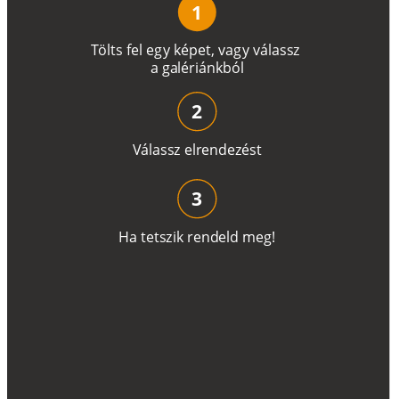
1
T
ö
l
t
s
f
e
l
e
g
y
k
é
pe
t
,
v
a
g
y
v
á
l
a
ss
z
a
g
a
lé
r
i
án
k
b
ó
l
2
V
á
l
a
ss
z
e
l
r
e
n
d
e
z
é
s
t
3
H
a
t
e
t
s
z
i
k
r
e
n
d
el
d
m
e
g
!