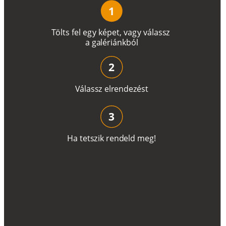
1
T
ö
l
t
s
f
e
l
e
g
y
k
é
pe
t
,
v
a
g
y
v
á
l
a
ss
z
a
g
a
lé
r
i
án
k
b
ó
l
2
V
á
l
a
ss
z
e
l
r
e
n
d
e
z
é
s
t
3
H
a
t
e
t
s
z
i
k
r
e
n
d
el
d
m
e
g
!