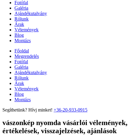
Fotófal
Galéria
Ajándékutalvány
Rólunk
Árak
Vélemények
Blog
Montázs
Főoldal
Megrendelés
Fotófal
Galéria
Ajándékutalvány
Rólunk
Árak
Vélemények
Blog
Montázs
Segíthetünk? Hívj minket!
+36-20-933-0915
vászonkép nyomda vásárlói vélemények,
értékelések, visszajelzések, ajánlások