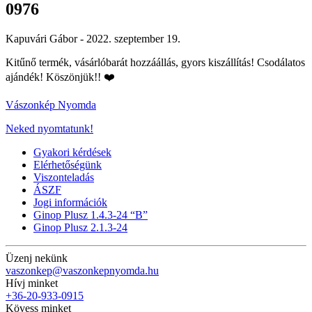
0976
Kapuvári Gábor -
2022. szeptember 19.
Kitűnő termék, vásárlóbarát hozzáállás, gyors kiszállítás! Csodálatos
ajándék! Köszönjük!! ❤️
Vászonkép Nyomda
Neked nyomtatunk!
Gyakori kérdések
Elérhetőségünk
Viszonteladás
ÁSZF
Jogi információk
Ginop Plusz 1.4.3-24 “B”
Ginop Plusz 2.1.3-24
Üzenj nekünk
vaszonkep@vaszonkepnyomda.hu
Hívj minket
+36-20-933-0915
Kövess minket