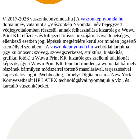
© 2017-2026 vaszonkepnyomda.hu | A
vaszonkepnyomda.hu
domainnév, valamint a „Vászonkép Nyomda” név bejegyzett
védjegyoltalomban részesül, annak felhasználása kizárólag a Wuwu
Print Kft. előzetes és kifejezett írásos hozzájárulásával lehetséges,
ellenkező esetben jogi lépések megtételére kerül sor minden jogsértő
személlyel szemben. | A
vaszonkepnyomda.hu
weboldal tartalma
(így különösen: szöveg, szövegszerkezet, struktúra, kialakítás,
grafika, fotók) a Wuwu Print Kft. kizárólagos szellemi tulajdonát
képezik, így a Wuwu Print Kft. fenntart minden, a weboldal bármely
részének bármilyen módszerrel történő másolásával, terjesztésével
kapcsolatos jogot. |Webhosting, tárhely: Digitalocean – New York |
Környezetbarát HP LATEX technológiával nyomtatjuk a víz-, és
karcálló vászonképeket.