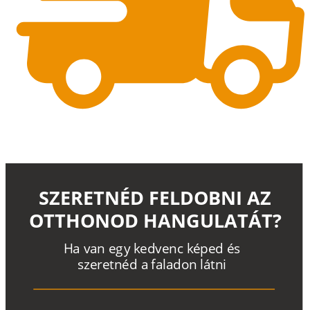
SZERETNÉD FELDOBNI AZ
OTTHONOD HANGULATÁT?
H
a
v
a
n
e
g
y
k
e
d
v
e
n
c
k
é
p
e
d
é
s
s
z
e
r
e
t
n
é
d a
f
a
l
a
d
o
n
l
á
t
n
i