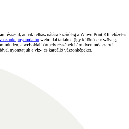
részesül, annak felhasználása kizárólag a Wuwu Print Kft. előzetes
vaszonkepnyomda.hu
weboldal tartalma (így különösen: szöveg,
nntart minden, a weboldal bármely részének bármilyen módszerrel
ával nyomtatjuk a víz-, és karcálló vászonképeket.