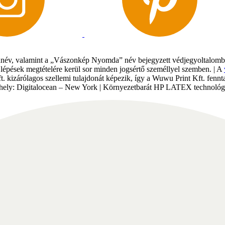
év, valamint a „Vászonkép Nyomda” név bejegyzett védjegyoltalomban 
gi lépések megtételére kerül sor minden jogsértő személlyel szemben. | A
Kft. kizárólagos szellemi tulajdonát képezik, így a Wuwu Print Kft. fe
tárhely: Digitalocean – New York | Környezetbarát HP LATEX technológi