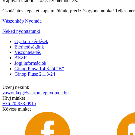
Kapuvári Gábor -
2022. szeptember 28.
Csodálatos képeket kaptam tőlünk, precíz és gyors munka! Teljes mé
Vászonkép Nyomda
Neked nyomtatunk!
Gyakori kérdések
Elérhetőségünk
Viszonteladás
ÁSZF
Jogi információk
Ginop Plusz 1.4.3-24 “B”
Ginop Plusz 2.1.3-24
Üzenj nekünk
vaszonkep@vaszonkepnyomda.hu
Hívj minket
+36-20-933-0915
Kövess minket