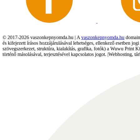
© 2017-2026 vaszonkepnyomda.hu | A
vaszonkepnyomda.hu
domainn
és kifejezett írásos hozzájárulásával lehetséges, ellenkező esetben jo
szövegszerkezet, struktúra, kialakítás, grafika, fotók) a Wuwu Print 
történő másolásával, terjesztésével kapcsolatos jogot. |Webhosting, 