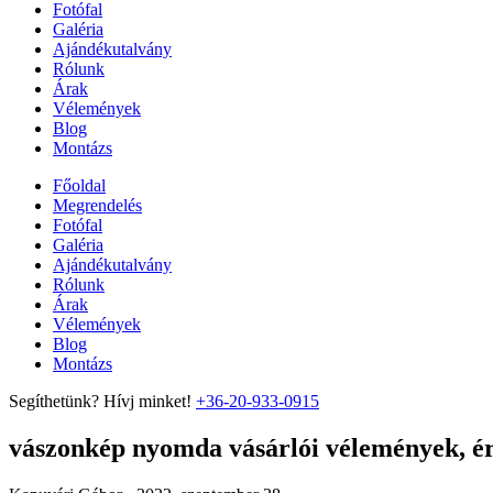
Fotófal
Galéria
Ajándékutalvány
Rólunk
Árak
Vélemények
Blog
Montázs
Főoldal
Megrendelés
Fotófal
Galéria
Ajándékutalvány
Rólunk
Árak
Vélemények
Blog
Montázs
Segíthetünk? Hívj minket!
+36-20-933-0915
vászonkép nyomda vásárlói vélemények, ért