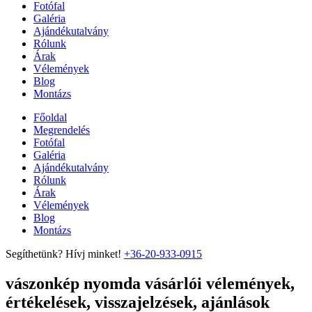
Fotófal
Galéria
Ajándékutalvány
Rólunk
Árak
Vélemények
Blog
Montázs
Főoldal
Megrendelés
Fotófal
Galéria
Ajándékutalvány
Rólunk
Árak
Vélemények
Blog
Montázs
Segíthetünk? Hívj minket!
+36-20-933-0915
vászonkép nyomda vásárlói vélemények,
értékelések, visszajelzések, ajánlások