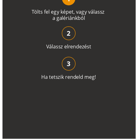
T
ö
l
t
s
f
e
l
e
g
y
k
é
pe
t
,
v
a
g
y
v
á
l
a
ss
z
a
g
a
lé
r
i
án
k
b
ó
l
2
V
á
l
a
ss
z
e
l
r
e
n
d
e
z
é
s
t
3
H
a
t
e
t
s
z
i
k
r
e
n
d
el
d
m
e
g
!