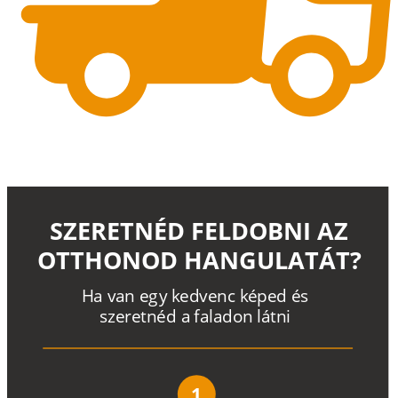
SZERETNÉD FELDOBNI AZ
OTTHONOD HANGULATÁT?
H
a
v
a
n
e
g
y
k
e
d
v
e
n
c
k
é
p
e
d
é
s
s
z
e
r
e
t
n
é
d a
f
a
l
a
d
o
n
l
á
t
n
i
1