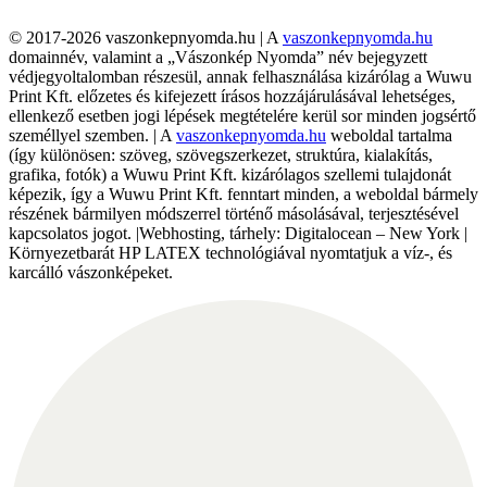
© 2017-2026 vaszonkepnyomda.hu | A
vaszonkepnyomda.hu
domainnév, valamint a „Vászonkép Nyomda” név bejegyzett
védjegyoltalomban részesül, annak felhasználása kizárólag a Wuwu
Print Kft. előzetes és kifejezett írásos hozzájárulásával lehetséges,
ellenkező esetben jogi lépések megtételére kerül sor minden jogsértő
személlyel szemben. | A
vaszonkepnyomda.hu
weboldal tartalma
(így különösen: szöveg, szövegszerkezet, struktúra, kialakítás,
grafika, fotók) a Wuwu Print Kft. kizárólagos szellemi tulajdonát
képezik, így a Wuwu Print Kft. fenntart minden, a weboldal bármely
részének bármilyen módszerrel történő másolásával, terjesztésével
kapcsolatos jogot. |Webhosting, tárhely: Digitalocean – New York |
Környezetbarát HP LATEX technológiával nyomtatjuk a víz-, és
karcálló vászonképeket.