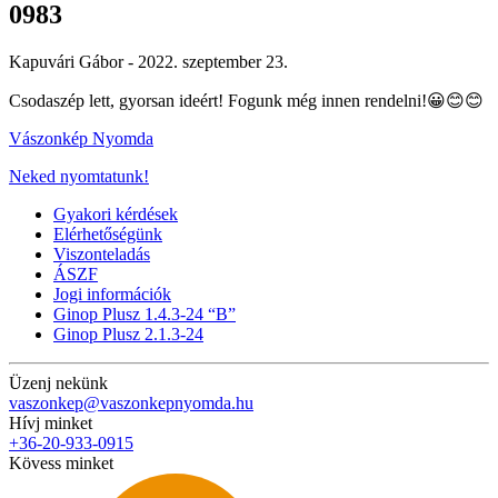
0983
Kapuvári Gábor -
2022. szeptember 23.
Csodaszép lett, gyorsan ideért! Fogunk még innen rendelni!😀😊😊
Vászonkép Nyomda
Neked nyomtatunk!
Gyakori kérdések
Elérhetőségünk
Viszonteladás
ÁSZF
Jogi információk
Ginop Plusz 1.4.3-24 “B”
Ginop Plusz 2.1.3-24
Üzenj nekünk
vaszonkep@vaszonkepnyomda.hu
Hívj minket
+36-20-933-0915
Kövess minket