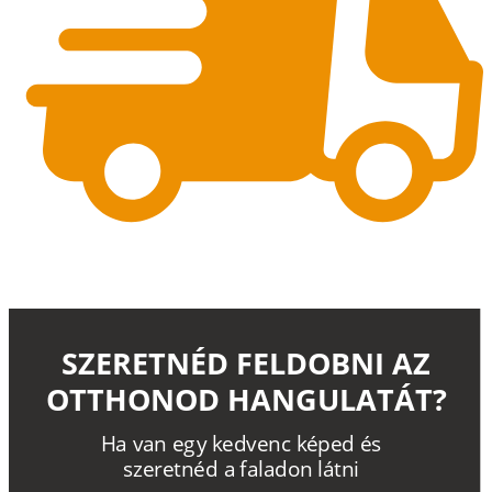
SZERETNÉD FELDOBNI AZ
OTTHONOD HANGULATÁT?
H
a
v
a
n
e
g
y
k
e
d
v
e
n
c
k
é
p
e
d
é
s
s
z
e
r
e
t
n
é
d a
f
a
l
a
d
o
n
l
á
t
n
i