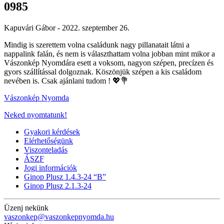
0985
Kapuvári Gábor -
2022. szeptember 26.
Mindig is szerettem volna családunk nagy pillanatait látni a
nappalink falán, és nem is választhattam volna jobban mint mikor a
Vászonkép Nyomdára esett a voksom, nagyon szépen, precízen és
gyors szállítással dolgoznak. Köszönjük szépen a kis családom
nevében is. Csak ajánlani tudom ! 💖💐
Vászonkép Nyomda
Neked nyomtatunk!
Gyakori kérdések
Elérhetőségünk
Viszonteladás
ÁSZF
Jogi információk
Ginop Plusz 1.4.3-24 “B”
Ginop Plusz 2.1.3-24
Üzenj nekünk
vaszonkep@vaszonkepnyomda.hu