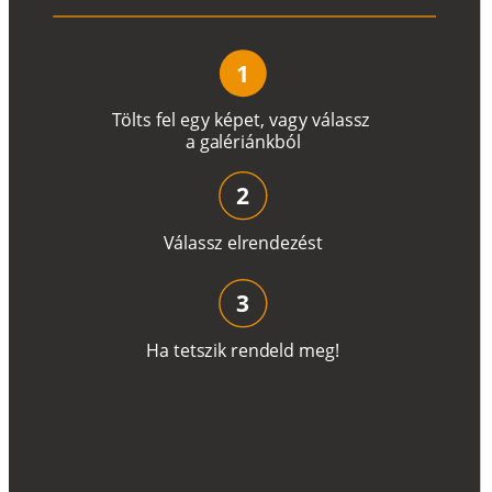
1
T
ö
l
t
s
f
e
l
e
g
y
k
é
pe
t
,
v
a
g
y
v
á
l
a
ss
z
a
g
a
lé
r
i
án
k
b
ó
l
2
V
á
l
a
ss
z
e
l
r
e
n
d
e
z
é
s
t
3
H
a
t
e
t
s
z
i
k
r
e
n
d
el
d
m
e
g
!