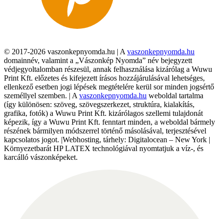
© 2017-2026 vaszonkepnyomda.hu | A
vaszonkepnyomda.hu
domainnév, valamint a „Vászonkép Nyomda” név bejegyzett
védjegyoltalomban részesül, annak felhasználása kizárólag a Wuwu
Print Kft. előzetes és kifejezett írásos hozzájárulásával lehetséges,
ellenkező esetben jogi lépések megtételére kerül sor minden jogsértő
személlyel szemben. | A
vaszonkepnyomda.hu
weboldal tartalma
(így különösen: szöveg, szövegszerkezet, struktúra, kialakítás,
grafika, fotók) a Wuwu Print Kft. kizárólagos szellemi tulajdonát
képezik, így a Wuwu Print Kft. fenntart minden, a weboldal bármely
részének bármilyen módszerrel történő másolásával, terjesztésével
kapcsolatos jogot. |Webhosting, tárhely: Digitalocean – New York |
Környezetbarát HP LATEX technológiával nyomtatjuk a víz-, és
karcálló vászonképeket.