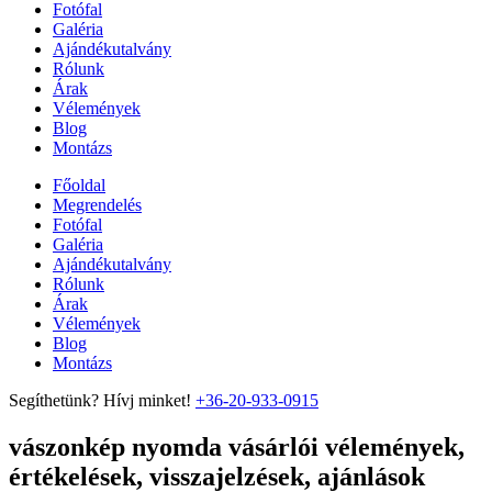
Fotófal
Galéria
Ajándékutalvány
Rólunk
Árak
Vélemények
Blog
Montázs
Főoldal
Megrendelés
Fotófal
Galéria
Ajándékutalvány
Rólunk
Árak
Vélemények
Blog
Montázs
Segíthetünk? Hívj minket!
+36-20-933-0915
vászonkép nyomda vásárlói vélemények,
értékelések, visszajelzések, ajánlások