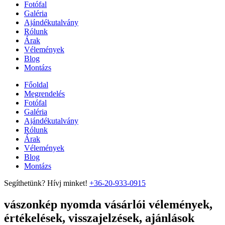
Fotófal
Galéria
Ajándékutalvány
Rólunk
Árak
Vélemények
Blog
Montázs
Főoldal
Megrendelés
Fotófal
Galéria
Ajándékutalvány
Rólunk
Árak
Vélemények
Blog
Montázs
Segíthetünk? Hívj minket!
+36-20-933-0915
vászonkép nyomda vásárlói vélemények,
értékelések, visszajelzések, ajánlások