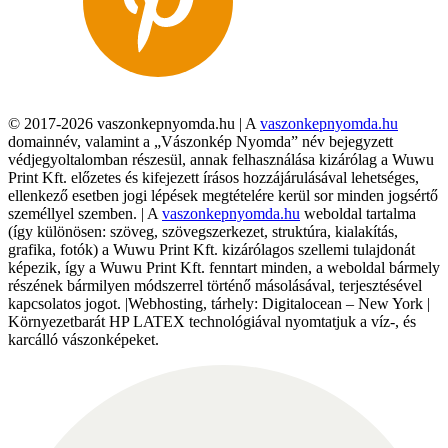
© 2017-2026 vaszonkepnyomda.hu | A
vaszonkepnyomda.hu
domainnév, valamint a „Vászonkép Nyomda” név bejegyzett
védjegyoltalomban részesül, annak felhasználása kizárólag a Wuwu
Print Kft. előzetes és kifejezett írásos hozzájárulásával lehetséges,
ellenkező esetben jogi lépések megtételére kerül sor minden jogsértő
személlyel szemben. | A
vaszonkepnyomda.hu
weboldal tartalma
(így különösen: szöveg, szövegszerkezet, struktúra, kialakítás,
grafika, fotók) a Wuwu Print Kft. kizárólagos szellemi tulajdonát
képezik, így a Wuwu Print Kft. fenntart minden, a weboldal bármely
részének bármilyen módszerrel történő másolásával, terjesztésével
kapcsolatos jogot. |Webhosting, tárhely: Digitalocean – New York |
Környezetbarát HP LATEX technológiával nyomtatjuk a víz-, és
karcálló vászonképeket.