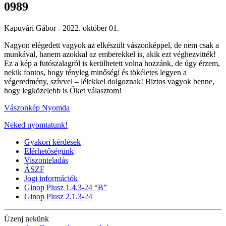
0989
Kapuvári Gábor -
2022. október 01.
Nagyon elégedett vagyok az elkészült vászonképpel, de nem csak a
munkával, hanem azokkal az emberekkel is, akik ezt véghezvitték!
Ez a kép a futószalagról is kerülhetett volna hozzánk, de úgy érzem,
nekik fontos, hogy tényleg minőségi és tökéletes legyen a
végeredmény, szívvel – lélekkel dolgoznak! Biztos vagyok benne,
hogy legközelebb is Őket választom!
Vászonkép Nyomda
Neked nyomtatunk!
Gyakori kérdések
Elérhetőségünk
Viszonteladás
ÁSZF
Jogi információk
Ginop Plusz 1.4.3-24 “B”
Ginop Plusz 2.1.3-24
Üzenj nekünk