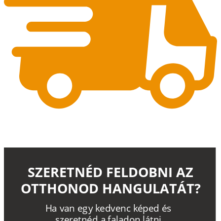
SZERETNÉD FELDOBNI AZ
OTTHONOD HANGULATÁT?
H
a
v
a
n
e
g
y
k
e
d
v
e
n
c
k
é
p
e
d
é
s
s
z
e
r
e
t
n
é
d a
f
a
l
a
d
o
n
l
á
t
n
i