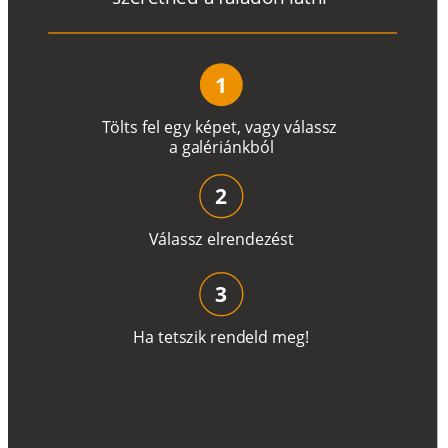
1
T
ö
l
t
s
f
e
l
e
g
y
k
é
pe
t
,
v
a
g
y
v
á
l
a
ss
z
a
g
a
lé
r
i
án
k
b
ó
l
2
V
á
l
a
ss
z
e
l
r
e
n
d
e
z
é
s
t
3
H
a
t
e
t
s
z
i
k
r
e
n
d
el
d
m
e
g
!