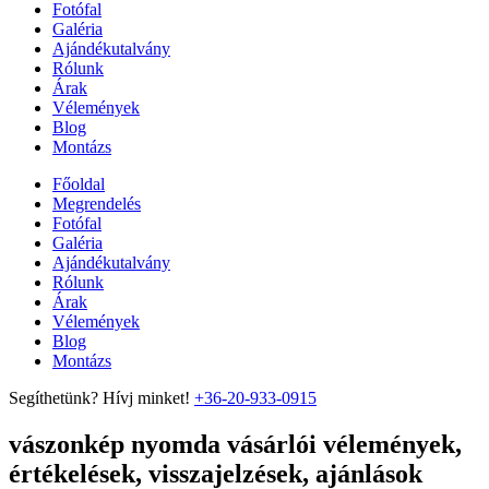
Fotófal
Galéria
Ajándékutalvány
Rólunk
Árak
Vélemények
Blog
Montázs
Főoldal
Megrendelés
Fotófal
Galéria
Ajándékutalvány
Rólunk
Árak
Vélemények
Blog
Montázs
Segíthetünk? Hívj minket!
+36-20-933-0915
vászonkép nyomda vásárlói vélemények,
értékelések, visszajelzések, ajánlások