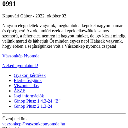
0991
Kapuvári Gábor -
2022. október 03.
Nagyon elégedettek vagyunk, megkaptuk a képeket nagyon hamar
és épségben! Az ok, amiért ezek a képek elkészültek sajnos
szomorú, a fehér cica nemrég itt hagyott minket, de így kicsit mindig
velünk marad és láthatjuk Őt minden egyes nap! Hálásak vagyunk,
hogy ebben a segítségünkre volt a Vászonkép nyomda csapata!
Vászonkép Nyomda
Neked nyomtatunk!
Gyakori kérdések
Elérhetőségünk
Viszonteladás
ÁSZF
Jogi információk
Ginop Plusz 1.4.3-24 “B”
Ginop Plusz 2.1.3-24
Üzenj nekünk
vaszonkep@vaszonkepnyomda.hu