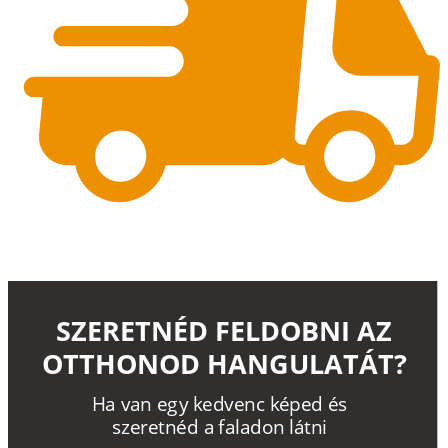
SZERETNÉD FELDOBNI AZ
OTTHONOD HANGULATÁT?
H
a
v
a
n
e
g
y
k
e
d
v
e
n
c
k
é
p
e
d
é
s
s
z
e
r
e
t
n
é
d a
f
a
l
a
d
o
n
l
á
t
n
i