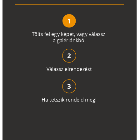
1
T
ö
l
t
s
f
e
l
e
g
y
k
é
pe
t
,
v
a
g
y
v
á
l
a
ss
z
a
g
a
lé
r
i
án
k
b
ó
l
2
V
á
l
a
ss
z
e
l
r
e
n
d
e
z
é
s
t
3
H
a
t
e
t
s
z
i
k
r
e
n
d
el
d
m
e
g
!