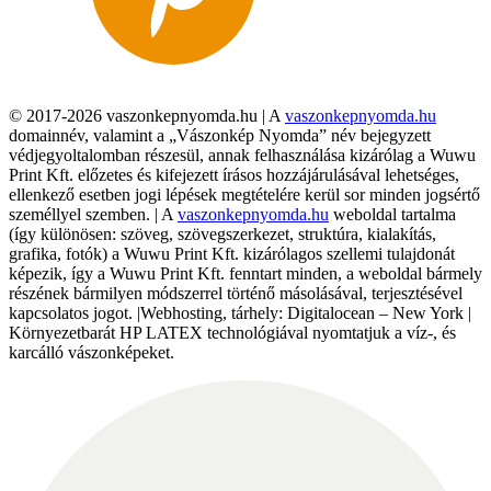
© 2017-2026 vaszonkepnyomda.hu | A
vaszonkepnyomda.hu
domainnév, valamint a „Vászonkép Nyomda” név bejegyzett
védjegyoltalomban részesül, annak felhasználása kizárólag a Wuwu
Print Kft. előzetes és kifejezett írásos hozzájárulásával lehetséges,
ellenkező esetben jogi lépések megtételére kerül sor minden jogsértő
személlyel szemben. | A
vaszonkepnyomda.hu
weboldal tartalma
(így különösen: szöveg, szövegszerkezet, struktúra, kialakítás,
grafika, fotók) a Wuwu Print Kft. kizárólagos szellemi tulajdonát
képezik, így a Wuwu Print Kft. fenntart minden, a weboldal bármely
részének bármilyen módszerrel történő másolásával, terjesztésével
kapcsolatos jogot. |Webhosting, tárhely: Digitalocean – New York |
Környezetbarát HP LATEX technológiával nyomtatjuk a víz-, és
karcálló vászonképeket.