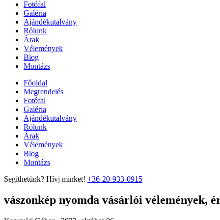
Fotófal
Galéria
Ajándékutalvány
Rólunk
Árak
Vélemények
Blog
Montázs
Főoldal
Megrendelés
Fotófal
Galéria
Ajándékutalvány
Rólunk
Árak
Vélemények
Blog
Montázs
Segíthetünk? Hívj minket!
+36-20-933-0915
vászonkép nyomda vásárlói vélemények, ért