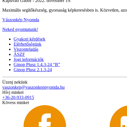
Kapuvári Gábor -
2022. november 19.
Maximális segítőkészség, gyorsaság képkeresésben is. Közvetlen, az
Vászonkép Nyomda
Neked nyomtatunk!
Gyakori kérdések
Elérhetőségünk
Viszonteladás
ÁSZF
Jogi információk
Ginop Plusz 1.4.3-24 “B”
Ginop Plusz 2.1.3-24
Üzenj nekünk
vaszonkep@vaszonkepnyomda.hu
Hívj minket
+36-20-933-0915
Kövess minket