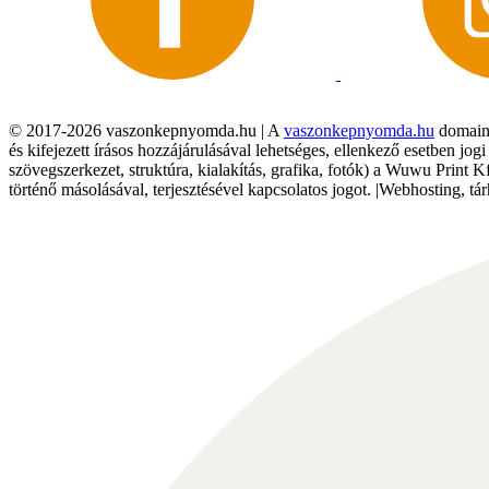
© 2017-2026 vaszonkepnyomda.hu | A
vaszonkepnyomda.hu
domainn
és kifejezett írásos hozzájárulásával lehetséges, ellenkező esetben jo
szövegszerkezet, struktúra, kialakítás, grafika, fotók) a Wuwu Print 
történő másolásával, terjesztésével kapcsolatos jogot. |Webhosting, 