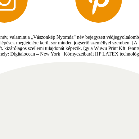
év, valamint a „Vászonkép Nyomda” név bejegyzett védjegyoltalomban 
gi lépések megtételére kerül sor minden jogsértő személlyel szemben. | A
Kft. kizárólagos szellemi tulajdonát képezik, így a Wuwu Print Kft. fe
tárhely: Digitalocean – New York | Környezetbarát HP LATEX technológi