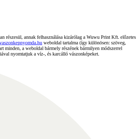
részesül, annak felhasználása kizárólag a Wuwu Print Kft. előzetes
vaszonkepnyomda.hu
weboldal tartalma (így különösen: szöveg,
nntart minden, a weboldal bármely részének bármilyen módszerrel
ával nyomtatjuk a víz-, és karcálló vászonképeket.