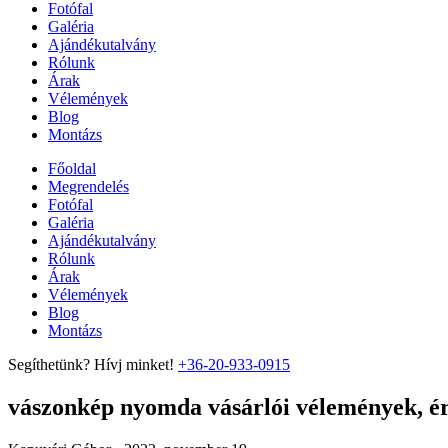
Fotófal
Galéria
Ajándékutalvány
Rólunk
Árak
Vélemények
Blog
Montázs
Főoldal
Megrendelés
Fotófal
Galéria
Ajándékutalvány
Rólunk
Árak
Vélemények
Blog
Montázs
Segíthetünk? Hívj minket!
+36-20-933-0915
vászonkép nyomda vásárlói vélemények, ért