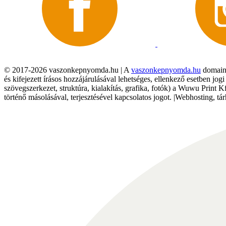
© 2017-2026 vaszonkepnyomda.hu | A
vaszonkepnyomda.hu
domainn
és kifejezett írásos hozzájárulásával lehetséges, ellenkező esetben jo
szövegszerkezet, struktúra, kialakítás, grafika, fotók) a Wuwu Print 
történő másolásával, terjesztésével kapcsolatos jogot. |Webhosting, 