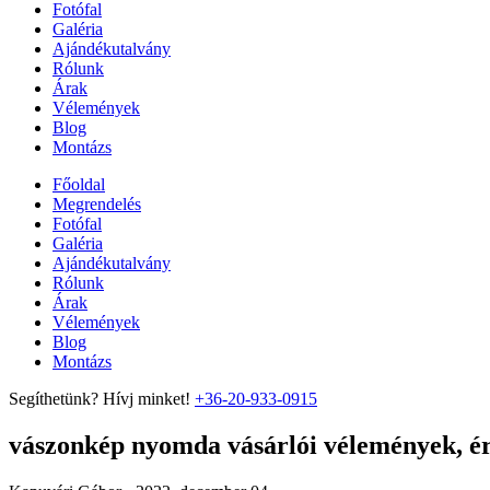
Fotófal
Galéria
Ajándékutalvány
Rólunk
Árak
Vélemények
Blog
Montázs
Főoldal
Megrendelés
Fotófal
Galéria
Ajándékutalvány
Rólunk
Árak
Vélemények
Blog
Montázs
Segíthetünk? Hívj minket!
+36-20-933-0915
vászonkép nyomda vásárlói vélemények, ért