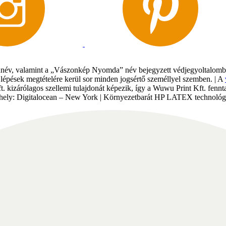
év, valamint a „Vászonkép Nyomda” név bejegyzett védjegyoltalomban 
gi lépések megtételére kerül sor minden jogsértő személlyel szemben. | A
Kft. kizárólagos szellemi tulajdonát képezik, így a Wuwu Print Kft. fe
tárhely: Digitalocean – New York | Környezetbarát HP LATEX technológi