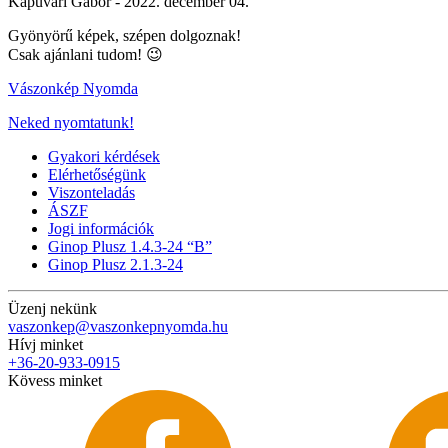
Kapuvári Gábor -
2022. december 04.
Gyönyörű képek, szépen dolgoznak!
Csak ajánlani tudom!
😉
Vászonkép Nyomda
Neked nyomtatunk!
Gyakori kérdések
Elérhetőségünk
Viszonteladás
ÁSZF
Jogi információk
Ginop Plusz 1.4.3-24 “B”
Ginop Plusz 2.1.3-24
Üzenj nekünk
vaszonkep@vaszonkepnyomda.hu
Hívj minket
+36-20-933-0915
Kövess minket