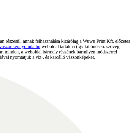
részesül, annak felhasználása kizárólag a Wuwu Print Kft. előzetes
vaszonkepnyomda.hu
weboldal tartalma (így különösen: szöveg,
nntart minden, a weboldal bármely részének bármilyen módszerrel
ával nyomtatjuk a víz-, és karcálló vászonképeket.