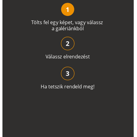
1
T
ö
l
t
s
f
e
l
e
g
y
k
é
pe
t
,
v
a
g
y
v
á
l
a
ss
z
a
g
a
lé
r
i
án
k
b
ó
l
2
V
á
l
a
ss
z
e
l
r
e
n
d
e
z
é
s
t
3
H
a
t
e
t
s
z
i
k
r
e
n
d
el
d
m
e
g
!