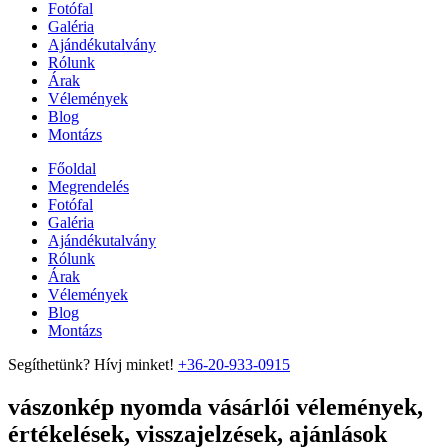
Fotófal
Galéria
Ajándékutalvány
Rólunk
Árak
Vélemények
Blog
Montázs
Főoldal
Megrendelés
Fotófal
Galéria
Ajándékutalvány
Rólunk
Árak
Vélemények
Blog
Montázs
Segíthetünk? Hívj minket!
+36-20-933-0915
vászonkép nyomda vásárlói vélemények,
értékelések, visszajelzések, ajánlások