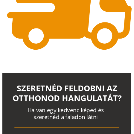
SZERETNÉD FELDOBNI AZ
OTTHONOD HANGULATÁT?
H
a
v
a
n
e
g
y
k
e
d
v
e
n
c
k
é
p
e
d
é
s
s
z
e
r
e
t
n
é
d a
f
a
l
a
d
o
n
l
á
t
n
i