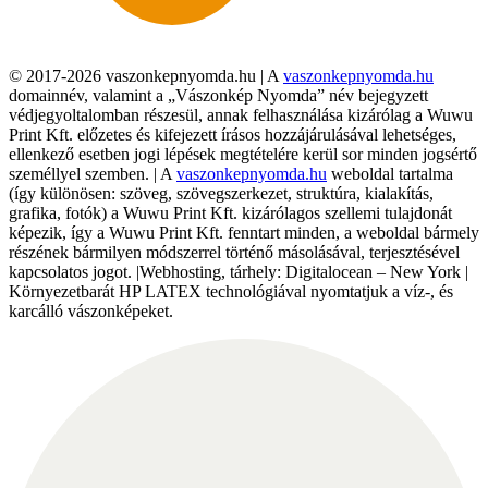
© 2017-2026 vaszonkepnyomda.hu | A
vaszonkepnyomda.hu
domainnév, valamint a „Vászonkép Nyomda” név bejegyzett
védjegyoltalomban részesül, annak felhasználása kizárólag a Wuwu
Print Kft. előzetes és kifejezett írásos hozzájárulásával lehetséges,
ellenkező esetben jogi lépések megtételére kerül sor minden jogsértő
személlyel szemben. | A
vaszonkepnyomda.hu
weboldal tartalma
(így különösen: szöveg, szövegszerkezet, struktúra, kialakítás,
grafika, fotók) a Wuwu Print Kft. kizárólagos szellemi tulajdonát
képezik, így a Wuwu Print Kft. fenntart minden, a weboldal bármely
részének bármilyen módszerrel történő másolásával, terjesztésével
kapcsolatos jogot. |Webhosting, tárhely: Digitalocean – New York |
Környezetbarát HP LATEX technológiával nyomtatjuk a víz-, és
karcálló vászonképeket.