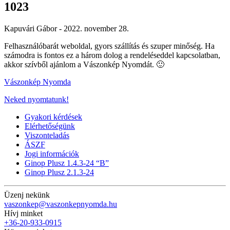
1023
Kapuvári Gábor -
2022. november 28.
Felhasználóbarát weboldal, gyors szállítás és szuper minőség. Ha
számodra is fontos ez a három dolog a rendeléseddel kapcsolatban,
akkor szívből ajánlom a Vászonkép Nyomdát. 🙂
Vászonkép Nyomda
Neked nyomtatunk!
Gyakori kérdések
Elérhetőségünk
Viszonteladás
ÁSZF
Jogi információk
Ginop Plusz 1.4.3-24 “B”
Ginop Plusz 2.1.3-24
Üzenj nekünk
vaszonkep@vaszonkepnyomda.hu
Hívj minket
+36-20-933-0915