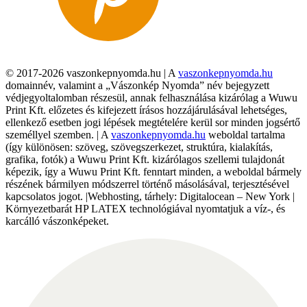
© 2017-2026 vaszonkepnyomda.hu | A
vaszonkepnyomda.hu
domainnév, valamint a „Vászonkép Nyomda” név bejegyzett
védjegyoltalomban részesül, annak felhasználása kizárólag a Wuwu
Print Kft. előzetes és kifejezett írásos hozzájárulásával lehetséges,
ellenkező esetben jogi lépések megtételére kerül sor minden jogsértő
személlyel szemben. | A
vaszonkepnyomda.hu
weboldal tartalma
(így különösen: szöveg, szövegszerkezet, struktúra, kialakítás,
grafika, fotók) a Wuwu Print Kft. kizárólagos szellemi tulajdonát
képezik, így a Wuwu Print Kft. fenntart minden, a weboldal bármely
részének bármilyen módszerrel történő másolásával, terjesztésével
kapcsolatos jogot. |Webhosting, tárhely: Digitalocean – New York |
Környezetbarát HP LATEX technológiával nyomtatjuk a víz-, és
karcálló vászonképeket.