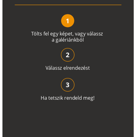
1
T
ö
l
t
s
f
e
l
e
g
y
k
é
pe
t
,
v
a
g
y
v
á
l
a
ss
z
a
g
a
lé
r
i
án
k
b
ó
l
2
V
á
l
a
ss
z
e
l
r
e
n
d
e
z
é
s
t
3
H
a
t
e
t
s
z
i
k
r
e
n
d
el
d
m
e
g
!