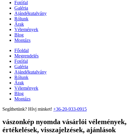
Fotófal
Galéria
Ajándékutalvány
Rólunk
Árak
Vélemények
Blog
Montázs
Főoldal
Megrendelés
Fotófal
Galéria
Ajándékutalvány
Rólunk
Árak
Vélemények
Blog
Montázs
Segíthetünk? Hívj minket!
+36-20-933-0915
vászonkép nyomda vásárlói vélemények,
értékelések, visszajelzések, ajánlások