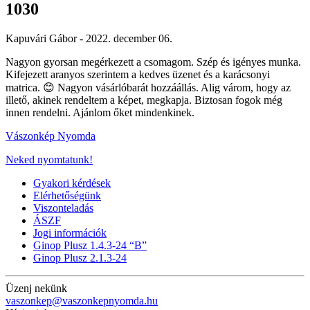
1030
Kapuvári Gábor -
2022. december 06.
Nagyon gyorsan megérkezett a csomagom. Szép és igényes munka.
Kifejezett aranyos szerintem a kedves üzenet és a karácsonyi
matrica. 😊 Nagyon vásárlóbarát hozzáállás. Alig várom, hogy az
illető, akinek rendeltem a képet, megkapja. Biztosan fogok még
innen rendelni. Ajánlom őket mindenkinek.
Vászonkép Nyomda
Neked nyomtatunk!
Gyakori kérdések
Elérhetőségünk
Viszonteladás
ÁSZF
Jogi információk
Ginop Plusz 1.4.3-24 “B”
Ginop Plusz 2.1.3-24
Üzenj nekünk
vaszonkep@vaszonkepnyomda.hu