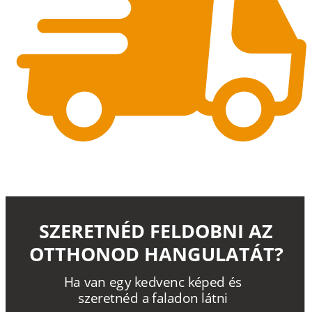
SZERETNÉD FELDOBNI AZ
OTTHONOD HANGULATÁT?
H
a
v
a
n
e
g
y
k
e
d
v
e
n
c
k
é
p
e
d
é
s
s
z
e
r
e
t
n
é
d a
f
a
l
a
d
o
n
l
á
t
n
i