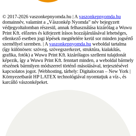
© 2017-2026 vaszonkepnyomda.hu | A
vaszonkepnyomda.hu
domainnév, valamint a „Vászonkép Nyomda” név bejegyzett
védjegyoltalomban részesül, annak felhasználása kizárólag a Wuwu
Print Kft. előzetes és kifejezett írásos hozzájárulásával lehetséges,
ellenkező esetben jogi lépések megtételére kerül sor minden jogsértő
személlyel szemben. | A
vaszonkepnyomda.hu
weboldal tartalma
(így különösen: szöveg, szövegszerkezet, struktúra, kialakítás,
grafika, fotók) a Wuwu Print Kft. kizárólagos szellemi tulajdonát
képezik, így a Wuwu Print Kft. fenntart minden, a weboldal bármely
részének bármilyen módszerrel történő másolásával, terjesztésével
kapcsolatos jogot. |Webhosting, tárhely: Digitalocean – New York |
Környezetbarát HP LATEX technológiával nyomtatjuk a víz-, és
karcálló vászonképeket.