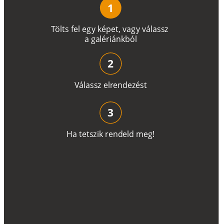
1
T
ö
l
t
s
f
e
l
e
g
y
k
é
pe
t
,
v
a
g
y
v
á
l
a
ss
z
a
g
a
lé
r
i
án
k
b
ó
l
2
V
á
l
a
ss
z
e
l
r
e
n
d
e
z
é
s
t
3
H
a
t
e
t
s
z
i
k
r
e
n
d
el
d
m
e
g
!