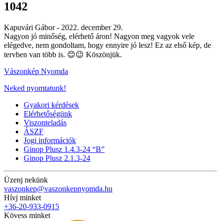
1042
Kapuvári Gábor -
2022. december 29.
Nagyon jó minőség, elérhető áron! Nagyon meg vagyok vele
elégedve, nem gondoltam, hogy ennyire jó lesz! Ez az első kép, de
tervben van több is. 😊😉 Köszönjük.
Vászonkép Nyomda
Neked nyomtatunk!
Gyakori kérdések
Elérhetőségünk
Viszonteladás
ÁSZF
Jogi információk
Ginop Plusz 1.4.3-24 “B”
Ginop Plusz 2.1.3-24
Üzenj nekünk
vaszonkep@vaszonkepnyomda.hu
Hívj minket
+36-20-933-0915
Kövess minket