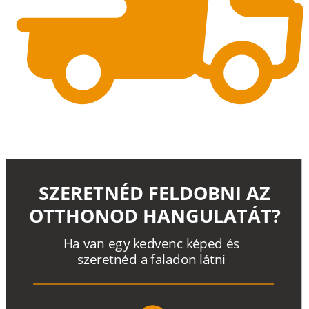
SZERETNÉD FELDOBNI AZ
OTTHONOD HANGULATÁT?
H
a
v
a
n
e
g
y
k
e
d
v
e
n
c
k
é
p
e
d
é
s
s
z
e
r
e
t
n
é
d a
f
a
l
a
d
o
n
l
á
t
n
i