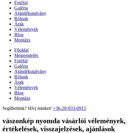
Fotófal
Galéria
Ajándékutalvány
Rólunk
Árak
Vélemények
Blog
Montázs
Főoldal
Megrendelés
Fotófal
Galéria
Ajándékutalvány
Rólunk
Árak
Vélemények
Blog
Montázs
Segíthetünk? Hívj minket!
+36-20-933-0915
vászonkép nyomda vásárlói vélemények,
értékelések, visszajelzések, ajánlások