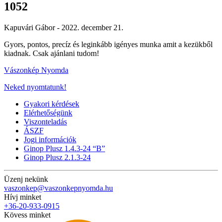
1052
Kapuvári Gábor -
2022. december 21.
Gyors, pontos, precíz és leginkább igényes munka amit a kezükből
kiadnak. Csak ajánlani tudom!
Vászonkép Nyomda
Neked nyomtatunk!
Gyakori kérdések
Elérhetőségünk
Viszonteladás
ÁSZF
Jogi információk
Ginop Plusz 1.4.3-24 “B”
Ginop Plusz 2.1.3-24
Üzenj nekünk
vaszonkep@vaszonkepnyomda.hu
Hívj minket
+36-20-933-0915
Kövess minket