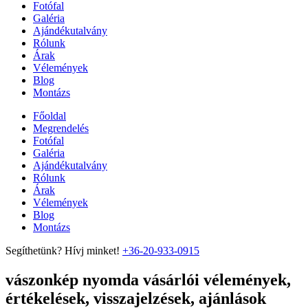
Fotófal
Galéria
Ajándékutalvány
Rólunk
Árak
Vélemények
Blog
Montázs
Főoldal
Megrendelés
Fotófal
Galéria
Ajándékutalvány
Rólunk
Árak
Vélemények
Blog
Montázs
Segíthetünk? Hívj minket!
+36-20-933-0915
vászonkép nyomda vásárlói vélemények,
értékelések, visszajelzések, ajánlások