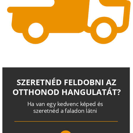
SZERETNÉD FELDOBNI AZ
OTTHONOD HANGULATÁT?
H
a
v
a
n
e
g
y
k
e
d
v
e
n
c
k
é
p
e
d
é
s
s
z
e
r
e
t
n
é
d a
f
a
l
a
d
o
n
l
á
t
n
i