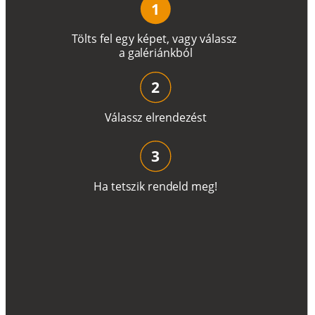
1
T
ö
l
t
s
f
e
l
e
g
y
k
é
pe
t
,
v
a
g
y
v
á
l
a
ss
z
a
g
a
lé
r
i
án
k
b
ó
l
2
V
á
l
a
ss
z
e
l
r
e
n
d
e
z
é
s
t
3
H
a
t
e
t
s
z
i
k
r
e
n
d
el
d
m
e
g
!