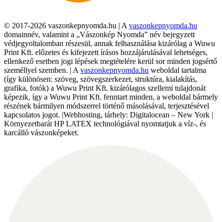
© 2017-2026 vaszonkepnyomda.hu | A
vaszonkepnyomda.hu
domainnév, valamint a „Vászonkép Nyomda” név bejegyzett
védjegyoltalomban részesül, annak felhasználása kizárólag a Wuwu
Print Kft. előzetes és kifejezett írásos hozzájárulásával lehetséges,
ellenkező esetben jogi lépések megtételére kerül sor minden jogsértő
személlyel szemben. | A
vaszonkepnyomda.hu
weboldal tartalma
(így különösen: szöveg, szövegszerkezet, struktúra, kialakítás,
grafika, fotók) a Wuwu Print Kft. kizárólagos szellemi tulajdonát
képezik, így a Wuwu Print Kft. fenntart minden, a weboldal bármely
részének bármilyen módszerrel történő másolásával, terjesztésével
kapcsolatos jogot. |Webhosting, tárhely: Digitalocean – New York |
Környezetbarát HP LATEX technológiával nyomtatjuk a víz-, és
karcálló vászonképeket.