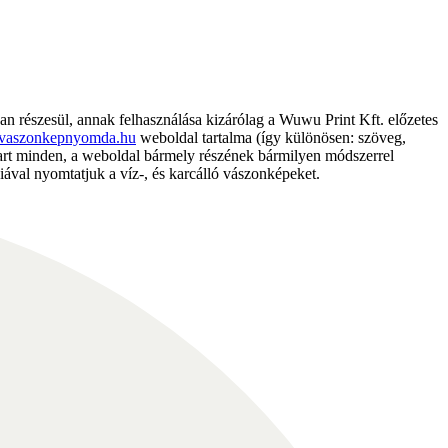
részesül, annak felhasználása kizárólag a Wuwu Print Kft. előzetes
vaszonkepnyomda.hu
weboldal tartalma (így különösen: szöveg,
nntart minden, a weboldal bármely részének bármilyen módszerrel
ával nyomtatjuk a víz-, és karcálló vászonképeket.