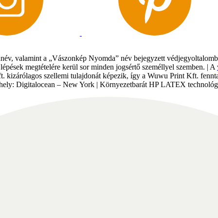
év, valamint a „Vászonkép Nyomda” név bejegyzett védjegyoltalomban 
gi lépések megtételére kerül sor minden jogsértő személlyel szemben. | A
Kft. kizárólagos szellemi tulajdonát képezik, így a Wuwu Print Kft. fe
tárhely: Digitalocean – New York | Környezetbarát HP LATEX technológi