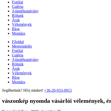
Fotófal
Galéria
Ajándékutalvány
Rólunk
Árak
Vélemények
Blog
Montázs
Főoldal
Megrendelés
Fotófal
Galéria
Ajándékutalvány
Rólunk
Árak
Vélemények
Blog
Montázs
Segíthetünk? Hívj minket!
+36-20-933-0915
vászonkép nyomda vásárlói vélemények, ért