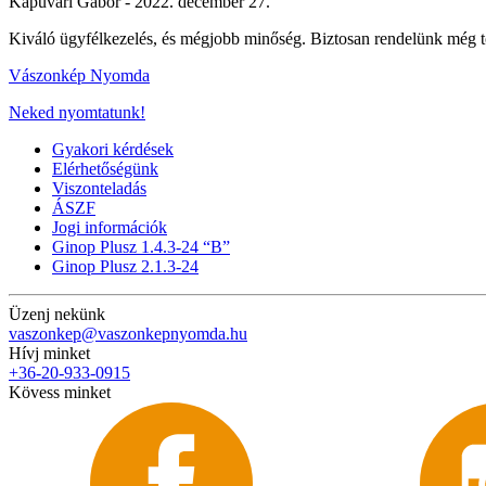
Kapuvári Gábor -
2022. december 27.
Kiváló ügyfélkezelés, és mégjobb minőség. Biztosan rendelünk még t
Vászonkép Nyomda
Neked nyomtatunk!
Gyakori kérdések
Elérhetőségünk
Viszonteladás
ÁSZF
Jogi információk
Ginop Plusz 1.4.3-24 “B”
Ginop Plusz 2.1.3-24
Üzenj nekünk
vaszonkep@vaszonkepnyomda.hu
Hívj minket
+36-20-933-0915
Kövess minket