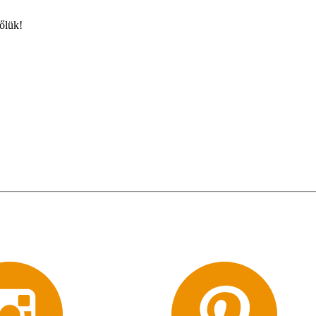
őlük!