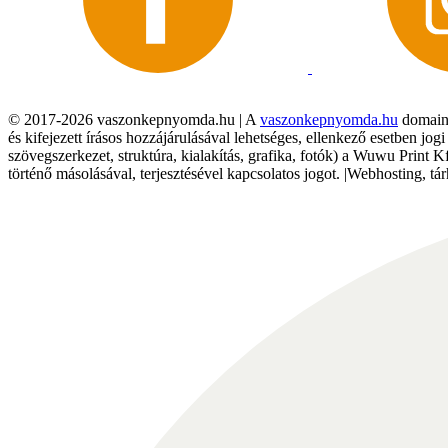
© 2017-2026 vaszonkepnyomda.hu | A
vaszonkepnyomda.hu
domainn
és kifejezett írásos hozzájárulásával lehetséges, ellenkező esetben jo
szövegszerkezet, struktúra, kialakítás, grafika, fotók) a Wuwu Print 
történő másolásával, terjesztésével kapcsolatos jogot. |Webhosting, 