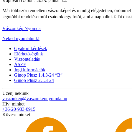
Kapuvári Gábor -
2023. január 14.
Már többször rendeltem vászonképet és mindig elégedetten, örömmel v
legutóbbi rendelésemről csatolok egy fotót, ami a nappalink falát dísz
Vászonkép Nyomda
Neked nyomtatunk!
Gyakori kérdések
Elérhetőségünk
Viszonteladás
ÁSZF
Jogi információk
Ginop Plusz 1.4.3-24 “B”
Ginop Plusz 2.1.3-24
Üzenj nekünk
vaszonkep@vaszonkepnyomda.hu
Hívj minket
+36-20-933-0915
Kövess minket