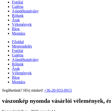
Fotófal
Galéria
Ajándékutalvány
Rólunk
Árak
Vélemények
Blog
Montázs
Főoldal
Megrendelés
Fotófal
Galéria
Ajándékutalvány
Rólunk
Árak
Vélemények
Blog
Montázs
Segíthetünk? Hívj minket!
+36-20-933-0915
vászonkép nyomda vásárlói vélemények, ért