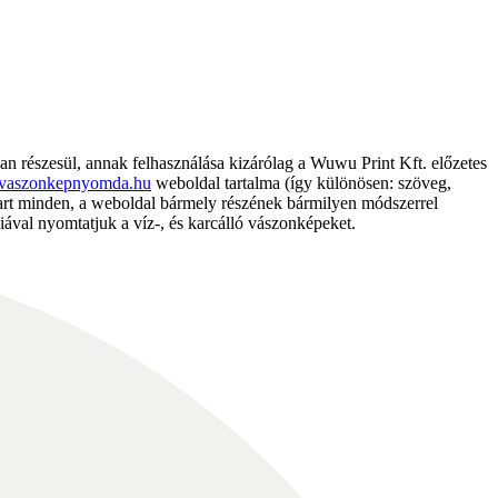
részesül, annak felhasználása kizárólag a Wuwu Print Kft. előzetes
vaszonkepnyomda.hu
weboldal tartalma (így különösen: szöveg,
nntart minden, a weboldal bármely részének bármilyen módszerrel
ával nyomtatjuk a víz-, és karcálló vászonképeket.