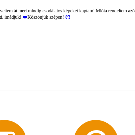
ettem át mert mindig csodálatos képeket kaptam! Mióta rendeltem azóta
íti, imádjuk!
❤️
Köszönjük szépen!
🥰