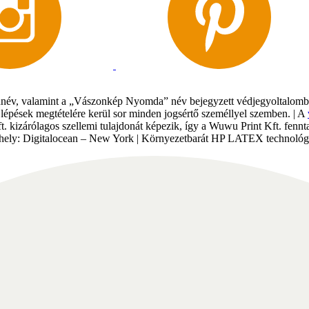
év, valamint a „Vászonkép Nyomda” név bejegyzett védjegyoltalomban 
gi lépések megtételére kerül sor minden jogsértő személlyel szemben. | A
Kft. kizárólagos szellemi tulajdonát képezik, így a Wuwu Print Kft. fe
tárhely: Digitalocean – New York | Környezetbarát HP LATEX technológi