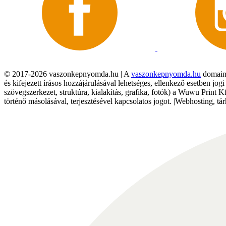
© 2017-2026 vaszonkepnyomda.hu | A
vaszonkepnyomda.hu
domainn
és kifejezett írásos hozzájárulásával lehetséges, ellenkező esetben jo
szövegszerkezet, struktúra, kialakítás, grafika, fotók) a Wuwu Print 
történő másolásával, terjesztésével kapcsolatos jogot. |Webhosting, 