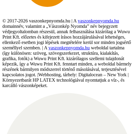
© 2017-2026 vaszonkepnyomda.hu | A
vaszonkepnyomda.hu
domainnév, valamint a „Vászonkép Nyomda” név bejegyzett
védjegyoltalomban részesül, annak felhasználása kizárólag a Wuwu
Print Kft. előzetes és kifejezett írásos hozzájárulásával lehetséges,
ellenkező esetben jogi lépések megtételére kerül sor minden jogsértő
személlyel szemben. | A
vaszonkepnyomda.hu
weboldal tartalma
(így különösen: szöveg, szövegszerkezet, struktúra, kialakítás,
grafika, fotók) a Wuwu Print Kft. kizárólagos szellemi tulajdonát
képezik, így a Wuwu Print Kft. fenntart minden, a weboldal bármely
részének bármilyen módszerrel történő másolásával, terjesztésével
kapcsolatos jogot. |Webhosting, tárhely: Digitalocean – New York |
Környezetbarát HP LATEX technológiával nyomtatjuk a víz-, és
karcálló vászonképeket.