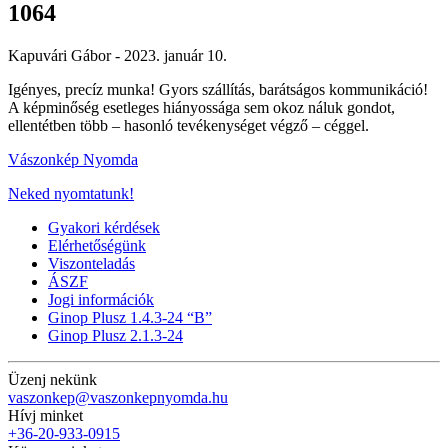
1064
Kapuvári Gábor -
2023. január 10.
Igényes, precíz munka! Gyors szállítás, barátságos kommunikáció!
A képminőség esetleges hiányossága sem okoz náluk gondot,
ellentétben több – hasonló tevékenységet végző – céggel.
Vászonkép Nyomda
Neked nyomtatunk!
Gyakori kérdések
Elérhetőségünk
Viszonteladás
ÁSZF
Jogi információk
Ginop Plusz 1.4.3-24 “B”
Ginop Plusz 2.1.3-24
Üzenj nekünk
vaszonkep@vaszonkepnyomda.hu
Hívj minket
+36-20-933-0915