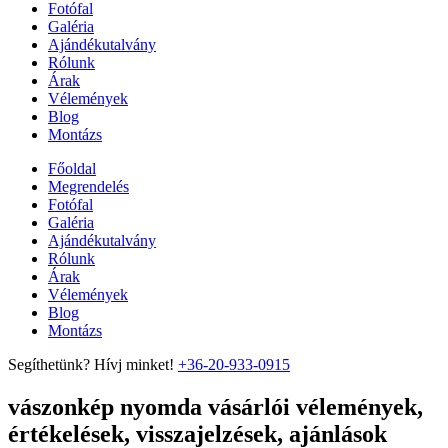
Fotófal
Galéria
Ajándékutalvány
Rólunk
Árak
Vélemények
Blog
Montázs
Főoldal
Megrendelés
Fotófal
Galéria
Ajándékutalvány
Rólunk
Árak
Vélemények
Blog
Montázs
Segíthetünk? Hívj minket!
+36-20-933-0915
vászonkép nyomda vásárlói vélemények,
értékelések, visszajelzések, ajánlások