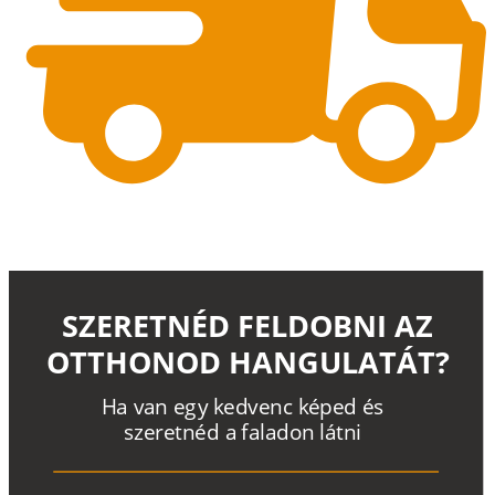
SZERETNÉD FELDOBNI AZ
OTTHONOD HANGULATÁT?
H
a
v
a
n
e
g
y
k
e
d
v
e
n
c
k
é
p
e
d
é
s
s
z
e
r
e
t
n
é
d a
f
a
l
a
d
o
n
l
á
t
n
i