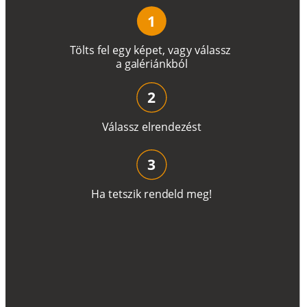
1
T
ö
l
t
s
f
e
l
e
g
y
k
é
pe
t
,
v
a
g
y
v
á
l
a
ss
z
a
g
a
lé
r
i
án
k
b
ó
l
2
V
á
l
a
ss
z
e
l
r
e
n
d
e
z
é
s
t
3
H
a
t
e
t
s
z
i
k
r
e
n
d
el
d
m
e
g
!