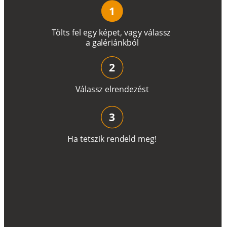
1
T
ö
l
t
s
f
e
l
e
g
y
k
é
pe
t
,
v
a
g
y
v
á
l
a
ss
z
a
g
a
lé
r
i
án
k
b
ó
l
2
V
á
l
a
ss
z
e
l
r
e
n
d
e
z
é
s
t
3
H
a
t
e
t
s
z
i
k
r
e
n
d
el
d
m
e
g
!