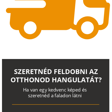
SZERETNÉD FELDOBNI AZ
OTTHONOD HANGULATÁT?
H
a
v
a
n
e
g
y
k
e
d
v
e
n
c
k
é
p
e
d
é
s
s
z
e
r
e
t
n
é
d a
f
a
l
a
d
o
n
l
á
t
n
i