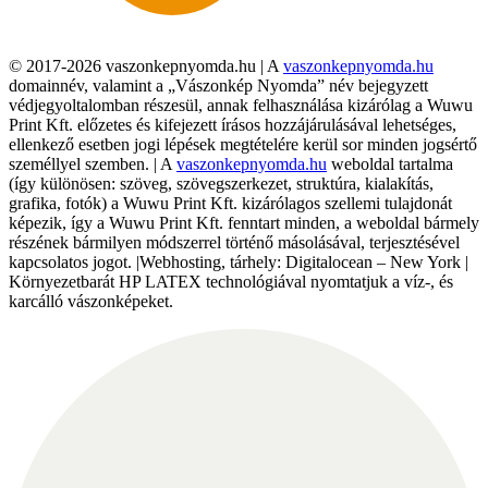
© 2017-2026 vaszonkepnyomda.hu | A
vaszonkepnyomda.hu
domainnév, valamint a „Vászonkép Nyomda” név bejegyzett
védjegyoltalomban részesül, annak felhasználása kizárólag a Wuwu
Print Kft. előzetes és kifejezett írásos hozzájárulásával lehetséges,
ellenkező esetben jogi lépések megtételére kerül sor minden jogsértő
személlyel szemben. | A
vaszonkepnyomda.hu
weboldal tartalma
(így különösen: szöveg, szövegszerkezet, struktúra, kialakítás,
grafika, fotók) a Wuwu Print Kft. kizárólagos szellemi tulajdonát
képezik, így a Wuwu Print Kft. fenntart minden, a weboldal bármely
részének bármilyen módszerrel történő másolásával, terjesztésével
kapcsolatos jogot. |Webhosting, tárhely: Digitalocean – New York |
Környezetbarát HP LATEX technológiával nyomtatjuk a víz-, és
karcálló vászonképeket.