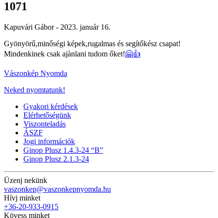
1071
Kapuvári Gábor -
2023. január 16.
Gyönyörű,minőségi képek,rugalmas és segítőkész csapat!
Mindenkinek csak ajànlani tudom őket!
🤗
👍
Vászonkép Nyomda
Neked nyomtatunk!
Gyakori kérdések
Elérhetőségünk
Viszonteladás
ÁSZF
Jogi információk
Ginop Plusz 1.4.3-24 “B”
Ginop Plusz 2.1.3-24
Üzenj nekünk
vaszonkep@vaszonkepnyomda.hu
Hívj minket
+36-20-933-0915
Kövess minket