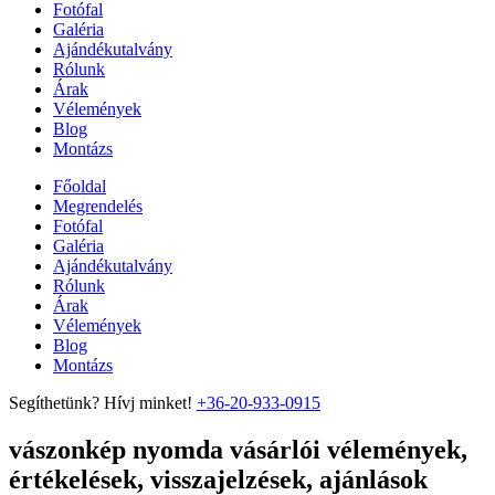
Fotófal
Galéria
Ajándékutalvány
Rólunk
Árak
Vélemények
Blog
Montázs
Főoldal
Megrendelés
Fotófal
Galéria
Ajándékutalvány
Rólunk
Árak
Vélemények
Blog
Montázs
Segíthetünk? Hívj minket!
+36-20-933-0915
vászonkép nyomda vásárlói vélemények,
értékelések, visszajelzések, ajánlások