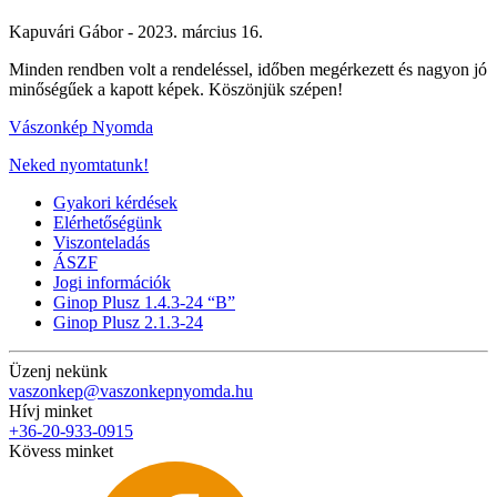
Kapuvári Gábor -
2023. március 16.
Minden rendben volt a rendeléssel, időben megérkezett és nagyon jó
minőségűek a kapott képek. Köszönjük szépen!
Vászonkép Nyomda
Neked nyomtatunk!
Gyakori kérdések
Elérhetőségünk
Viszonteladás
ÁSZF
Jogi információk
Ginop Plusz 1.4.3-24 “B”
Ginop Plusz 2.1.3-24
Üzenj nekünk
vaszonkep@vaszonkepnyomda.hu
Hívj minket
+36-20-933-0915
Kövess minket