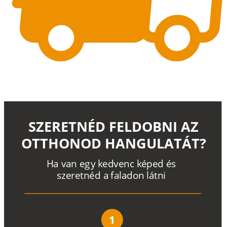
SZERETNÉD FELDOBNI AZ
OTTHONOD HANGULATÁT?
H
a
v
a
n
e
g
y
k
e
d
v
e
n
c
k
é
p
e
d
é
s
s
z
e
r
e
t
n
é
d a
f
a
l
a
d
o
n
l
á
t
n
i
1