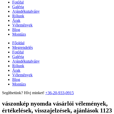
Fotófal
Galéria
Ajándékutalvány
Rólunk
Árak
Vélemények
Blog
Montázs
Főoldal
Megrendelés
Fotófal
Galéria
Ajándékutalvány
Rólunk
Árak
Vélemények
Blog
Montázs
Segíthetünk? Hívj minket!
+36-20-933-0915
vászonkép nyomda vásárlói vélemények,
értékelések, visszajelzések, ajánlások 1123