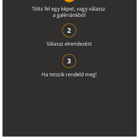
T
ö
l
t
s
f
e
l
e
g
y
k
é
pe
t
,
v
a
g
y
v
á
l
a
ss
z
a
g
a
lé
r
i
án
k
b
ó
l
2
V
á
l
a
ss
z
e
l
r
e
n
d
e
z
é
s
t
3
H
a
t
e
t
s
z
i
k
r
e
n
d
el
d
m
e
g
!