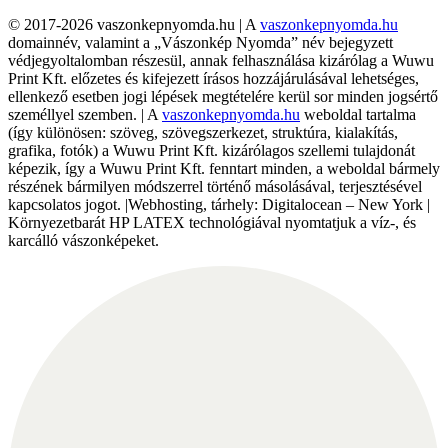
© 2017-2026 vaszonkepnyomda.hu | A
vaszonkepnyomda.hu
domainnév, valamint a „Vászonkép Nyomda” név bejegyzett
védjegyoltalomban részesül, annak felhasználása kizárólag a Wuwu
Print Kft. előzetes és kifejezett írásos hozzájárulásával lehetséges,
ellenkező esetben jogi lépések megtételére kerül sor minden jogsértő
személlyel szemben. | A
vaszonkepnyomda.hu
weboldal tartalma
(így különösen: szöveg, szövegszerkezet, struktúra, kialakítás,
grafika, fotók) a Wuwu Print Kft. kizárólagos szellemi tulajdonát
képezik, így a Wuwu Print Kft. fenntart minden, a weboldal bármely
részének bármilyen módszerrel történő másolásával, terjesztésével
kapcsolatos jogot. |Webhosting, tárhely: Digitalocean – New York |
Környezetbarát HP LATEX technológiával nyomtatjuk a víz-, és
karcálló vászonképeket.