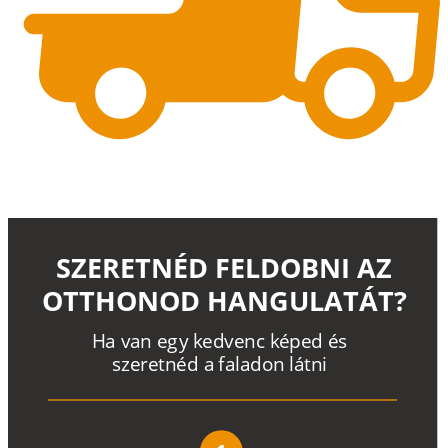
SZERETNÉD FELDOBNI AZ
OTTHONOD HANGULATÁT?
H
a
v
a
n
e
g
y
k
e
d
v
e
n
c
k
é
p
e
d
é
s
s
z
e
r
e
t
n
é
d a
f
a
l
a
d
o
n
l
á
t
n
i