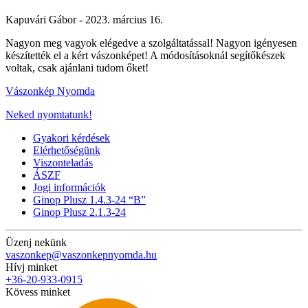
Kapuvári Gábor -
2023. március 16.
Nagyon meg vagyok elégedve a szolgáltatással! Nagyon igényesen
készítették el a kért vászonképet! A módosításoknál segítőkészek
voltak, csak ajánlani tudom őket!
Vászonkép Nyomda
Neked nyomtatunk!
Gyakori kérdések
Elérhetőségünk
Viszonteladás
ÁSZF
Jogi információk
Ginop Plusz 1.4.3-24 “B”
Ginop Plusz 2.1.3-24
Üzenj nekünk
vaszonkep@vaszonkepnyomda.hu
Hívj minket
+36-20-933-0915
Kövess minket