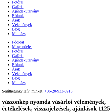
Fotófal
Galéria
Ajándékutalvány
Rólunk
Árak
Vélemények
Blog
Montázs
Főoldal
Megrendelés
Fotófal
Galéria
Ajándékutalvány
Rólunk
Árak
Vélemények
Blog
Montázs
Segíthetünk? Hívj minket!
+36-20-933-0915
vászonkép nyomda vásárlói vélemények,
értékelések, visszajelzések, ajánlások 1125