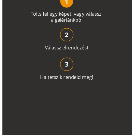
1
T
ö
l
t
s
f
e
l
e
g
y
k
é
pe
t
,
v
a
g
y
v
á
l
a
ss
z
a
g
a
lé
r
i
án
k
b
ó
l
2
V
á
l
a
ss
z
e
l
r
e
n
d
e
z
é
s
t
3
H
a
t
e
t
s
z
i
k
r
e
n
d
el
d
m
e
g
!