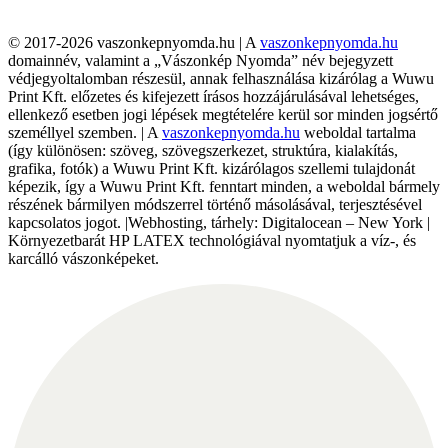
© 2017-2026 vaszonkepnyomda.hu | A
vaszonkepnyomda.hu
domainnév, valamint a „Vászonkép Nyomda” név bejegyzett
védjegyoltalomban részesül, annak felhasználása kizárólag a Wuwu
Print Kft. előzetes és kifejezett írásos hozzájárulásával lehetséges,
ellenkező esetben jogi lépések megtételére kerül sor minden jogsértő
személlyel szemben. | A
vaszonkepnyomda.hu
weboldal tartalma
(így különösen: szöveg, szövegszerkezet, struktúra, kialakítás,
grafika, fotók) a Wuwu Print Kft. kizárólagos szellemi tulajdonát
képezik, így a Wuwu Print Kft. fenntart minden, a weboldal bármely
részének bármilyen módszerrel történő másolásával, terjesztésével
kapcsolatos jogot. |Webhosting, tárhely: Digitalocean – New York |
Környezetbarát HP LATEX technológiával nyomtatjuk a víz-, és
karcálló vászonképeket.