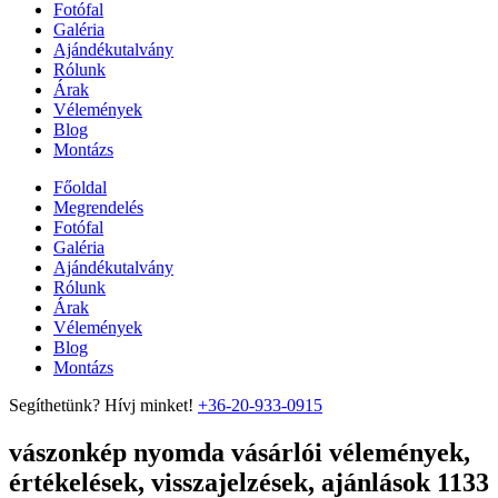
Fotófal
Galéria
Ajándékutalvány
Rólunk
Árak
Vélemények
Blog
Montázs
Főoldal
Megrendelés
Fotófal
Galéria
Ajándékutalvány
Rólunk
Árak
Vélemények
Blog
Montázs
Segíthetünk? Hívj minket!
+36-20-933-0915
vászonkép nyomda vásárlói vélemények,
értékelések, visszajelzések, ajánlások 1133