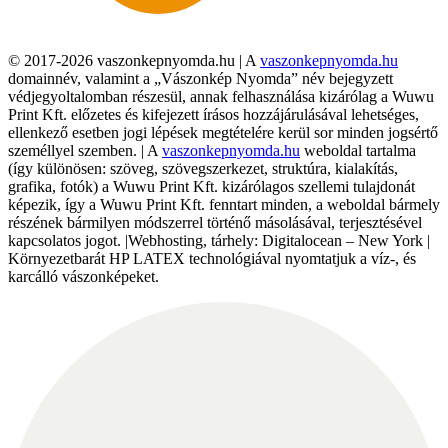
© 2017-2026 vaszonkepnyomda.hu | A
vaszonkepnyomda.hu
domainnév, valamint a „Vászonkép Nyomda” név bejegyzett
védjegyoltalomban részesül, annak felhasználása kizárólag a Wuwu
Print Kft. előzetes és kifejezett írásos hozzájárulásával lehetséges,
ellenkező esetben jogi lépések megtételére kerül sor minden jogsértő
személlyel szemben. | A
vaszonkepnyomda.hu
weboldal tartalma
(így különösen: szöveg, szövegszerkezet, struktúra, kialakítás,
grafika, fotók) a Wuwu Print Kft. kizárólagos szellemi tulajdonát
képezik, így a Wuwu Print Kft. fenntart minden, a weboldal bármely
részének bármilyen módszerrel történő másolásával, terjesztésével
kapcsolatos jogot. |Webhosting, tárhely: Digitalocean – New York |
Környezetbarát HP LATEX technológiával nyomtatjuk a víz-, és
karcálló vászonképeket.