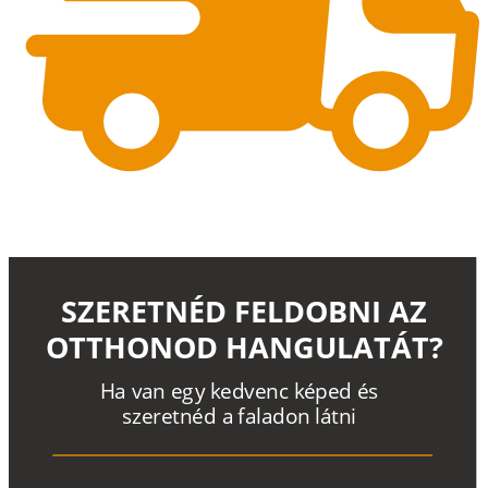
SZERETNÉD FELDOBNI AZ
OTTHONOD HANGULATÁT?
H
a
v
a
n
e
g
y
k
e
d
v
e
n
c
k
é
p
e
d
é
s
s
z
e
r
e
t
n
é
d a
f
a
l
a
d
o
n
l
á
t
n
i