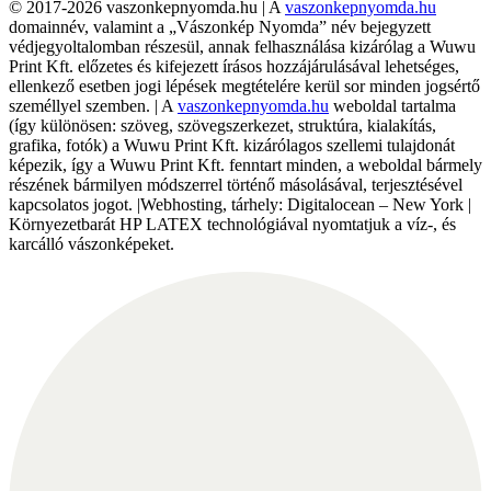
© 2017-2026 vaszonkepnyomda.hu | A
vaszonkepnyomda.hu
domainnév, valamint a „Vászonkép Nyomda” név bejegyzett
védjegyoltalomban részesül, annak felhasználása kizárólag a Wuwu
Print Kft. előzetes és kifejezett írásos hozzájárulásával lehetséges,
ellenkező esetben jogi lépések megtételére kerül sor minden jogsértő
személlyel szemben. | A
vaszonkepnyomda.hu
weboldal tartalma
(így különösen: szöveg, szövegszerkezet, struktúra, kialakítás,
grafika, fotók) a Wuwu Print Kft. kizárólagos szellemi tulajdonát
képezik, így a Wuwu Print Kft. fenntart minden, a weboldal bármely
részének bármilyen módszerrel történő másolásával, terjesztésével
kapcsolatos jogot. |Webhosting, tárhely: Digitalocean – New York |
Környezetbarát HP LATEX technológiával nyomtatjuk a víz-, és
karcálló vászonképeket.