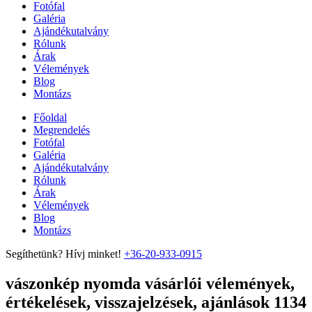
Fotófal
Galéria
Ajándékutalvány
Rólunk
Árak
Vélemények
Blog
Montázs
Főoldal
Megrendelés
Fotófal
Galéria
Ajándékutalvány
Rólunk
Árak
Vélemények
Blog
Montázs
Segíthetünk? Hívj minket!
+36-20-933-0915
vászonkép nyomda vásárlói vélemények,
értékelések, visszajelzések, ajánlások 1134