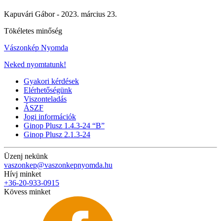
Kapuvári Gábor -
2023. március 23.
Tökéletes minőség
Vászonkép Nyomda
Neked nyomtatunk!
Gyakori kérdések
Elérhetőségünk
Viszonteladás
ÁSZF
Jogi információk
Ginop Plusz 1.4.3-24 “B”
Ginop Plusz 2.1.3-24
Üzenj nekünk
vaszonkep@vaszonkepnyomda.hu
Hívj minket
+36-20-933-0915
Kövess minket