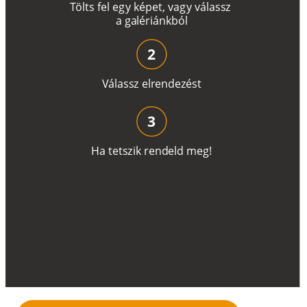
T
ö
l
t
s
f
e
l
e
g
y
k
é
pe
t
,
v
a
g
y
v
á
l
a
ss
z
a
g
a
lé
r
i
án
k
b
ó
l
2
V
á
l
a
ss
z
e
l
r
e
n
d
e
z
é
s
t
3
H
a
t
e
t
s
z
i
k
r
e
n
d
el
d
m
e
g
!