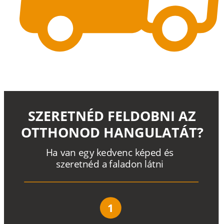
SZERETNÉD FELDOBNI AZ
OTTHONOD HANGULATÁT?
H
a
v
a
n
e
g
y
k
e
d
v
e
n
c
k
é
p
e
d
é
s
s
z
e
r
e
t
n
é
d a
f
a
l
a
d
o
n
l
á
t
n
i
1