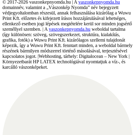
© 2017-2026 vaszonkepnyomda.hu | A
vaszonkepnyomda.hu
domainnév, valamint a „Vászonkép Nyomda” név bejegyzett
védjegyoltalomban részesül, annak felhasználása kizárólag a Wuwu
Print Kft. előzetes és kifejezett írásos hozzájárulásával lehetséges,
ellenkező esetben jogi lépések megtételére kerül sor minden jogsértő
személlyel szemben. | A
vaszonkepnyomda.hu
weboldal tartalma
(így különösen: szöveg, szövegszerkezet, struktúra, kialakítás,
grafika, fotók) a Wuwu Print Kft. kizárólagos szellemi tulajdonát
képezik, így a Wuwu Print Kft. fenntart minden, a weboldal bármely
részének bármilyen módszerrel történő másolásával, terjesztésével
kapcsolatos jogot. |Webhosting, tárhely: Digitalocean – New York |
Környezetbarát HP LATEX technológiával nyomtatjuk a víz-, és
karcálló vászonképeket.