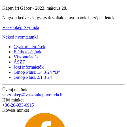
Kapuvári Gábor -
2023. március 28.
Nagyon kedvesek, gyorsak voltak, a nyomatok is szépek lettek
Vászonkép Nyomda
Neked nyomtatunk!
Gyakori kérdések
Elérhetőségünk
Viszonteladás
ÁSZF
Jogi információk
Ginop Plusz 1.4.3-24 “B”
Ginop Plusz 2.1.3-24
Üzenj nekünk
vaszonkep@vaszonkepnyomda.hu
Hívj minket
+36-20-933-0915
Kövess minket