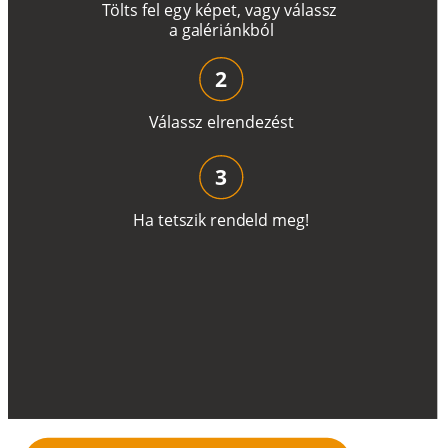
T
ö
l
t
s
f
e
l
e
g
y
k
é
pe
t
,
v
a
g
y
v
á
l
a
ss
z
a
g
a
lé
r
i
án
k
b
ó
l
2
V
á
l
a
ss
z
e
l
r
e
n
d
e
z
é
s
t
3
H
a
t
e
t
s
z
i
k
r
e
n
d
el
d
m
e
g
!