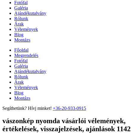
Fotófal
Galéria
Ajándékutalvány
Rólunk
Árak
Vélemények
Blog
Montázs
Főoldal
Megrendelés
Fotófal
Galéria
Ajándékutalvány
Rólunk
Árak
Vélemények
Blog
Montázs
Segíthetünk? Hívj minket!
+36-20-933-0915
vászonkép nyomda vásárlói vélemények,
értékelések, visszajelzések, ajánlások 1142