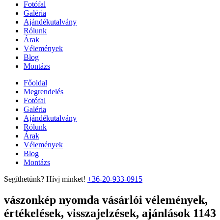
Fotófal
Galéria
Ajándékutalvány
Rólunk
Árak
Vélemények
Blog
Montázs
Főoldal
Megrendelés
Fotófal
Galéria
Ajándékutalvány
Rólunk
Árak
Vélemények
Blog
Montázs
Segíthetünk? Hívj minket!
+36-20-933-0915
vászonkép nyomda vásárlói vélemények,
értékelések, visszajelzések, ajánlások 1143