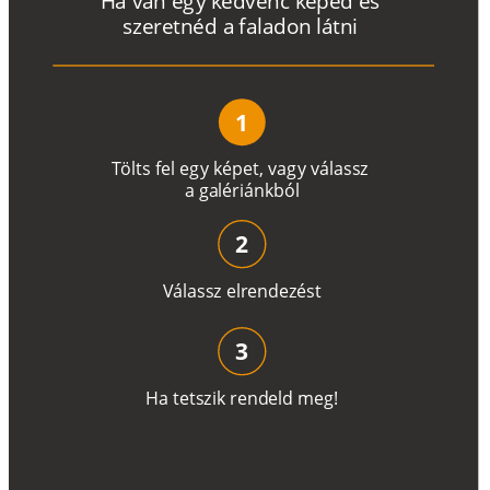
H
a
v
a
n
e
g
y
k
e
d
v
e
n
c
k
é
p
e
d
é
s
s
z
e
r
e
t
n
é
d a
f
a
l
a
d
o
n
l
á
t
n
i
1
T
ö
l
t
s
f
e
l
e
g
y
k
é
pe
t
,
v
a
g
y
v
á
l
a
ss
z
a
g
a
lé
r
i
án
k
b
ó
l
2
V
á
l
a
ss
z
e
l
r
e
n
d
e
z
é
s
t
3
H
a
t
e
t
s
z
i
k
r
e
n
d
el
d
m
e
g
!