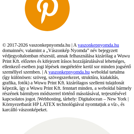
© 2017-2026 vaszonkepnyomda.hu | A
vaszonkepnyomda.hu
domainnév, valamint a „Vászonkép Nyomda” név bejegyzett
védjegyoltalomban részesül, annak felhasználása kizárólag a Wuwu
Print Kft. előzetes és kifejezett írásos hozzájárulásával lehetséges,
ellenkező esetben jogi lépések megtételére kerül sor minden jogsértő
személlyel szemben. | A
vaszonkepnyomda.hu
weboldal tartalma
(így különösen: szöveg, szövegszerkezet, struktúra, kialakítás,
grafika, fotók) a Wuwu Print Kft. kizárólagos szellemi tulajdonát
képezik, így a Wuwu Print Kft. fenntart minden, a weboldal bármely
részének bármilyen módszerrel történő másolásával, terjesztésével
kapcsolatos jogot. |Webhosting, tárhely: Digitalocean – New York |
Környezetbarát HP LATEX technológiával nyomtatjuk a víz-, és
karcálló vászonképeket.