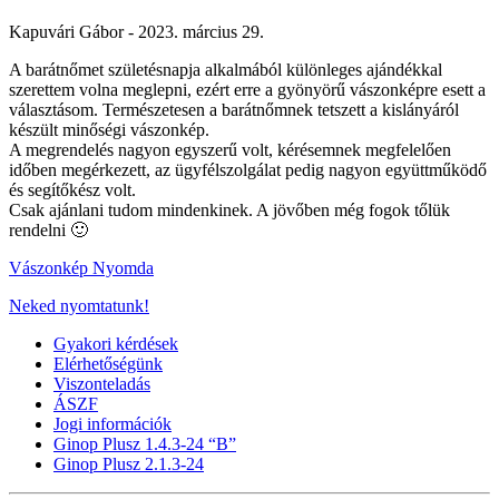
Kapuvári Gábor -
2023. március 29.
A barátnőmet születésnapja alkalmából különleges ajándékkal
szerettem volna meglepni, ezért erre a gyönyörű vászonképre esett a
választásom. Természetesen a barátnőmnek tetszett a kislányáról
készült minőségi vászonkép.
A megrendelés nagyon egyszerű volt, kérésemnek megfelelően
időben megérkezett, az ügyfélszolgálat pedig nagyon együttműködő
és segítőkész volt.
Csak ajánlani tudom mindenkinek. A jövőben még fogok tőlük
rendelni 🙂
Vászonkép Nyomda
Neked nyomtatunk!
Gyakori kérdések
Elérhetőségünk
Viszonteladás
ÁSZF
Jogi információk
Ginop Plusz 1.4.3-24 “B”
Ginop Plusz 2.1.3-24