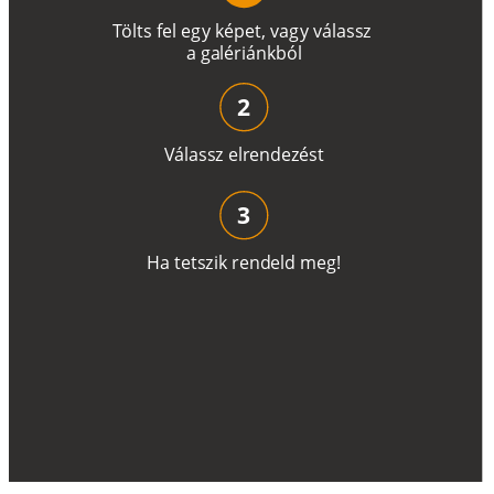
T
ö
l
t
s
f
e
l
e
g
y
k
é
pe
t
,
v
a
g
y
v
á
l
a
ss
z
a
g
a
lé
r
i
án
k
b
ó
l
2
V
á
l
a
ss
z
e
l
r
e
n
d
e
z
é
s
t
3
H
a
t
e
t
s
z
i
k
r
e
n
d
el
d
m
e
g
!