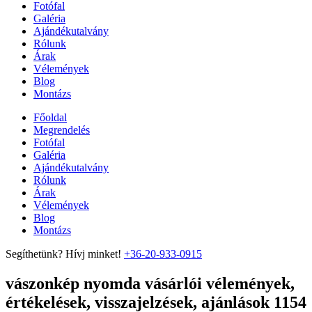
Fotófal
Galéria
Ajándékutalvány
Rólunk
Árak
Vélemények
Blog
Montázs
Főoldal
Megrendelés
Fotófal
Galéria
Ajándékutalvány
Rólunk
Árak
Vélemények
Blog
Montázs
Segíthetünk? Hívj minket!
+36-20-933-0915
vászonkép nyomda vásárlói vélemények,
értékelések, visszajelzések, ajánlások 1154