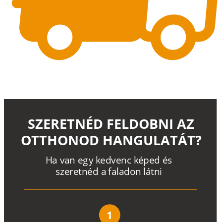
SZERETNÉD FELDOBNI AZ
OTTHONOD HANGULATÁT?
H
a
v
a
n
e
g
y
k
e
d
v
e
n
c
k
é
p
e
d
é
s
s
z
e
r
e
t
n
é
d a
f
a
l
a
d
o
n
l
á
t
n
i
1