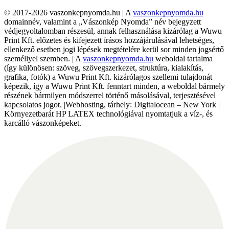
© 2017-2026 vaszonkepnyomda.hu | A
vaszonkepnyomda.hu
domainnév, valamint a „Vászonkép Nyomda” név bejegyzett
védjegyoltalomban részesül, annak felhasználása kizárólag a Wuwu
Print Kft. előzetes és kifejezett írásos hozzájárulásával lehetséges,
ellenkező esetben jogi lépések megtételére kerül sor minden jogsértő
személlyel szemben. | A
vaszonkepnyomda.hu
weboldal tartalma
(így különösen: szöveg, szövegszerkezet, struktúra, kialakítás,
grafika, fotók) a Wuwu Print Kft. kizárólagos szellemi tulajdonát
képezik, így a Wuwu Print Kft. fenntart minden, a weboldal bármely
részének bármilyen módszerrel történő másolásával, terjesztésével
kapcsolatos jogot. |Webhosting, tárhely: Digitalocean – New York |
Környezetbarát HP LATEX technológiával nyomtatjuk a víz-, és
karcálló vászonképeket.