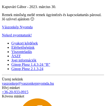
Kapuvári Gábor -
2023. március 30.
Remek minőség mellé remek ügyintézés és kapcsolattartás párosul.
Jó szívvel ajánlom 🙂
Vászonkép Nyomda
Neked nyomtatunk!
Gyakori kérdések
Elérhetőségünk
Viszonteladás
ÁSZF
Jogi információk
Ginop Plusz 1.4.3-24 “B”
Ginop Plusz 2.1.3-24
Üzenj nekünk
vaszonkep@vaszonkepnyomda.hu
Hívj minket
+36-20-933-0915
Kövess minket