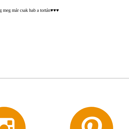
 meg már csak hab a tortán♥️♥️♥️