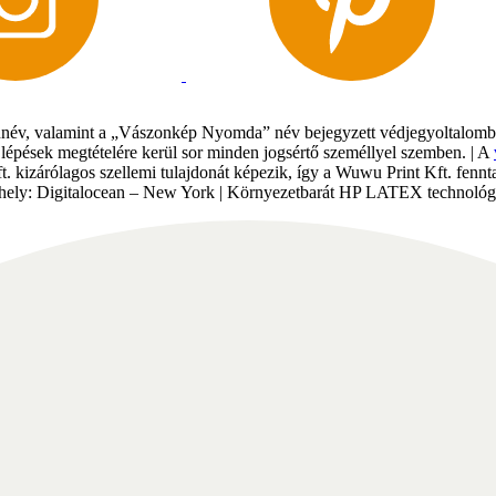
év, valamint a „Vászonkép Nyomda” név bejegyzett védjegyoltalomban 
gi lépések megtételére kerül sor minden jogsértő személlyel szemben. | A
Kft. kizárólagos szellemi tulajdonát képezik, így a Wuwu Print Kft. fe
tárhely: Digitalocean – New York | Környezetbarát HP LATEX technológi