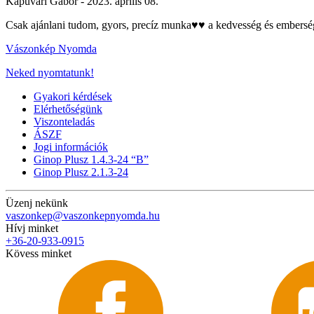
Kapuvári Gábor -
2023. április 08.
Csak ajánlani tudom, gyors, precíz munka♥️♥️ a kedvesség és emberség
Vászonkép Nyomda
Neked nyomtatunk!
Gyakori kérdések
Elérhetőségünk
Viszonteladás
ÁSZF
Jogi információk
Ginop Plusz 1.4.3-24 “B”
Ginop Plusz 2.1.3-24
Üzenj nekünk
vaszonkep@vaszonkepnyomda.hu
Hívj minket
+36-20-933-0915
Kövess minket