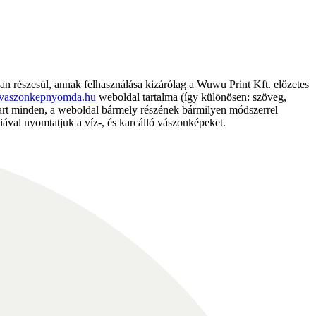
részesül, annak felhasználása kizárólag a Wuwu Print Kft. előzetes
vaszonkepnyomda.hu
weboldal tartalma (így különösen: szöveg,
nntart minden, a weboldal bármely részének bármilyen módszerrel
ával nyomtatjuk a víz-, és karcálló vászonképeket.