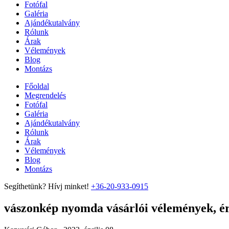
Fotófal
Galéria
Ajándékutalvány
Rólunk
Árak
Vélemények
Blog
Montázs
Főoldal
Megrendelés
Fotófal
Galéria
Ajándékutalvány
Rólunk
Árak
Vélemények
Blog
Montázs
Segíthetünk? Hívj minket!
+36-20-933-0915
vászonkép nyomda vásárlói vélemények, ért