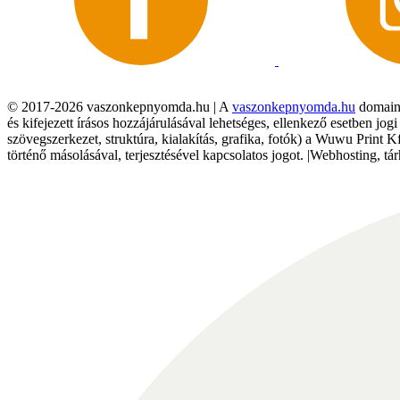
© 2017-2026 vaszonkepnyomda.hu | A
vaszonkepnyomda.hu
domainn
és kifejezett írásos hozzájárulásával lehetséges, ellenkező esetben jo
szövegszerkezet, struktúra, kialakítás, grafika, fotók) a Wuwu Print 
történő másolásával, terjesztésével kapcsolatos jogot. |Webhosting, 