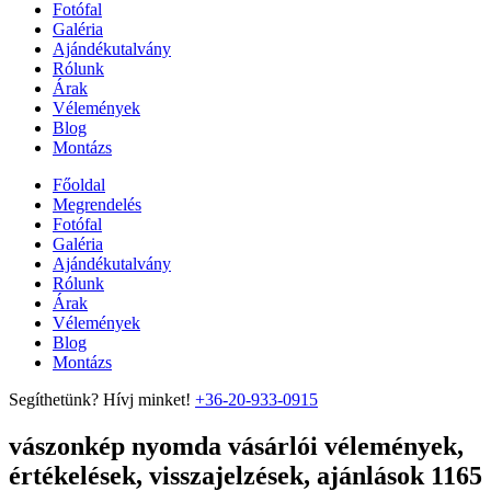
Fotófal
Galéria
Ajándékutalvány
Rólunk
Árak
Vélemények
Blog
Montázs
Főoldal
Megrendelés
Fotófal
Galéria
Ajándékutalvány
Rólunk
Árak
Vélemények
Blog
Montázs
Segíthetünk? Hívj minket!
+36-20-933-0915
vászonkép nyomda vásárlói vélemények,
értékelések, visszajelzések, ajánlások 1165