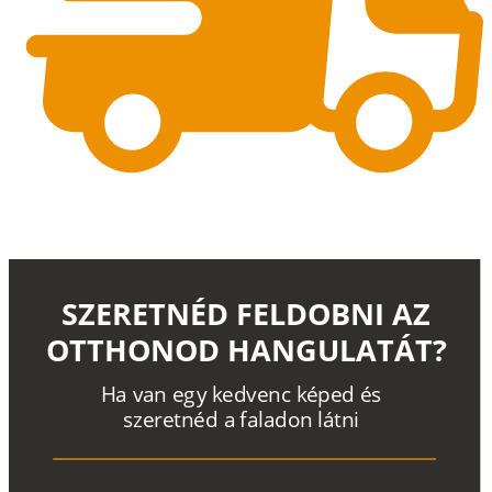
SZERETNÉD FELDOBNI AZ
OTTHONOD HANGULATÁT?
H
a
v
a
n
e
g
y
k
e
d
v
e
n
c
k
é
p
e
d
é
s
s
z
e
r
e
t
n
é
d a
f
a
l
a
d
o
n
l
á
t
n
i