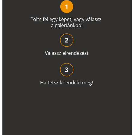
1
T
ö
l
t
s
f
e
l
e
g
y
k
é
pe
t
,
v
a
g
y
v
á
l
a
ss
z
a
g
a
lé
r
i
án
k
b
ó
l
2
V
á
l
a
ss
z
e
l
r
e
n
d
e
z
é
s
t
3
H
a
t
e
t
s
z
i
k
r
e
n
d
el
d
m
e
g
!