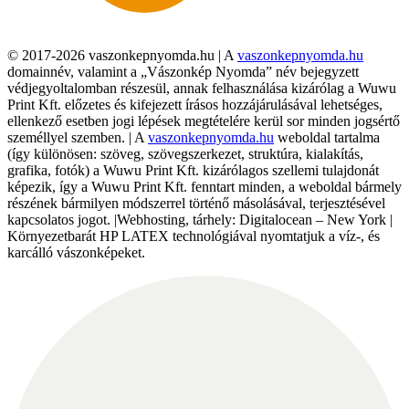
© 2017-2026 vaszonkepnyomda.hu | A
vaszonkepnyomda.hu
domainnév, valamint a „Vászonkép Nyomda” név bejegyzett
védjegyoltalomban részesül, annak felhasználása kizárólag a Wuwu
Print Kft. előzetes és kifejezett írásos hozzájárulásával lehetséges,
ellenkező esetben jogi lépések megtételére kerül sor minden jogsértő
személlyel szemben. | A
vaszonkepnyomda.hu
weboldal tartalma
(így különösen: szöveg, szövegszerkezet, struktúra, kialakítás,
grafika, fotók) a Wuwu Print Kft. kizárólagos szellemi tulajdonát
képezik, így a Wuwu Print Kft. fenntart minden, a weboldal bármely
részének bármilyen módszerrel történő másolásával, terjesztésével
kapcsolatos jogot. |Webhosting, tárhely: Digitalocean – New York |
Környezetbarát HP LATEX technológiával nyomtatjuk a víz-, és
karcálló vászonképeket.