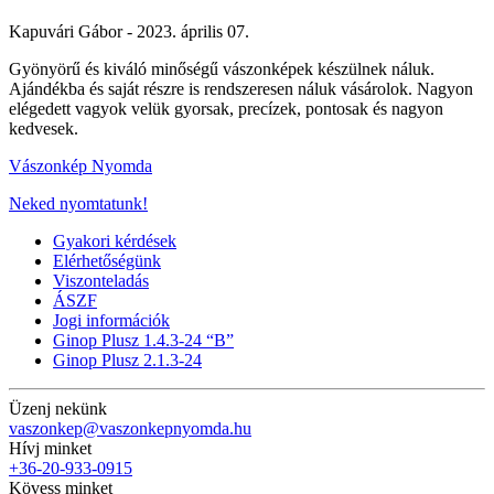
Kapuvári Gábor -
2023. április 07.
Gyönyörű és kiváló minőségű vászonképek készülnek náluk.
Ajándékba és saját részre is rendszeresen náluk vásárolok. Nagyon
elégedett vagyok velük gyorsak, precízek, pontosak és nagyon
kedvesek.
Vászonkép Nyomda
Neked nyomtatunk!
Gyakori kérdések
Elérhetőségünk
Viszonteladás
ÁSZF
Jogi információk
Ginop Plusz 1.4.3-24 “B”
Ginop Plusz 2.1.3-24
Üzenj nekünk
vaszonkep@vaszonkepnyomda.hu
Hívj minket
+36-20-933-0915
Kövess minket