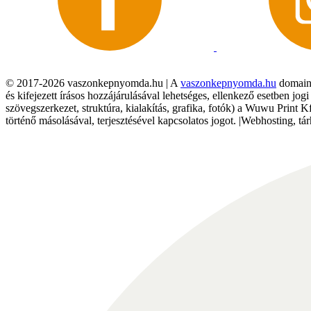
© 2017-2026 vaszonkepnyomda.hu | A
vaszonkepnyomda.hu
domainn
és kifejezett írásos hozzájárulásával lehetséges, ellenkező esetben jo
szövegszerkezet, struktúra, kialakítás, grafika, fotók) a Wuwu Print 
történő másolásával, terjesztésével kapcsolatos jogot. |Webhosting, 