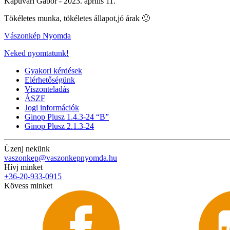
Kapuvári Gábor -
2023. április 11.
Tökéletes munka, tökéletes állapot,jó árak 🙂
Vászonkép Nyomda
Neked nyomtatunk!
Gyakori kérdések
Elérhetőségünk
Viszonteladás
ÁSZF
Jogi információk
Ginop Plusz 1.4.3-24 “B”
Ginop Plusz 2.1.3-24
Üzenj nekünk
vaszonkep@vaszonkepnyomda.hu
Hívj minket
+36-20-933-0915
Kövess minket