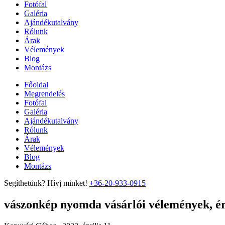
Fotófal
Galéria
Ajándékutalvány
Rólunk
Árak
Vélemények
Blog
Montázs
Főoldal
Megrendelés
Fotófal
Galéria
Ajándékutalvány
Rólunk
Árak
Vélemények
Blog
Montázs
Segíthetünk? Hívj minket!
+36-20-933-0915
vászonkép nyomda vásárlói vélemények, ért