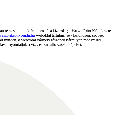
részesül, annak felhasználása kizárólag a Wuwu Print Kft. előzetes
vaszonkepnyomda.hu
weboldal tartalma (így különösen: szöveg,
nntart minden, a weboldal bármely részének bármilyen módszerrel
ával nyomtatjuk a víz-, és karcálló vászonképeket.