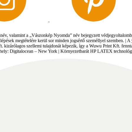
év, valamint a „Vászonkép Nyomda” név bejegyzett védjegyoltalomban 
gi lépések megtételére kerül sor minden jogsértő személlyel szemben. | A
Kft. kizárólagos szellemi tulajdonát képezik, így a Wuwu Print Kft. fe
tárhely: Digitalocean – New York | Környezetbarát HP LATEX technológi