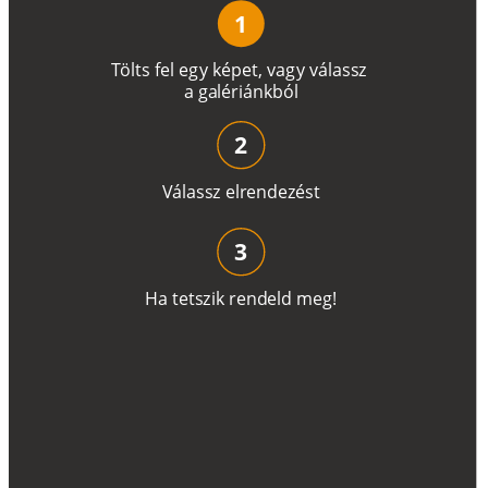
1
T
ö
l
t
s
f
e
l
e
g
y
k
é
pe
t
,
v
a
g
y
v
á
l
a
ss
z
a
g
a
lé
r
i
án
k
b
ó
l
2
V
á
l
a
ss
z
e
l
r
e
n
d
e
z
é
s
t
3
H
a
t
e
t
s
z
i
k
r
e
n
d
el
d
m
e
g
!