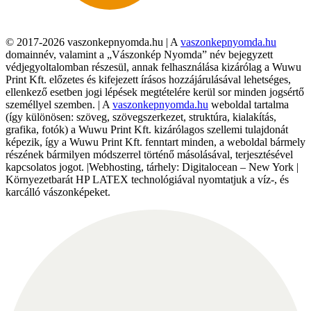
© 2017-2026 vaszonkepnyomda.hu | A
vaszonkepnyomda.hu
domainnév, valamint a „Vászonkép Nyomda” név bejegyzett
védjegyoltalomban részesül, annak felhasználása kizárólag a Wuwu
Print Kft. előzetes és kifejezett írásos hozzájárulásával lehetséges,
ellenkező esetben jogi lépések megtételére kerül sor minden jogsértő
személlyel szemben. | A
vaszonkepnyomda.hu
weboldal tartalma
(így különösen: szöveg, szövegszerkezet, struktúra, kialakítás,
grafika, fotók) a Wuwu Print Kft. kizárólagos szellemi tulajdonát
képezik, így a Wuwu Print Kft. fenntart minden, a weboldal bármely
részének bármilyen módszerrel történő másolásával, terjesztésével
kapcsolatos jogot. |Webhosting, tárhely: Digitalocean – New York |
Környezetbarát HP LATEX technológiával nyomtatjuk a víz-, és
karcálló vászonképeket.