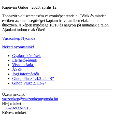
Kapuvári Gábor -
2023. április 12.
Többször volt szerencsém vászonképet rendelni Tőlük és minden
esetben azonnali segítséget kaptam ha valamiben elakadtam
útközben. A képek minősége 10/10 és nagyon jól mutatnak a falon.
Ajánlani tudom csak Őket!
Vászonkép Nyomda
Neked nyomtatunk!
Gyakori kérdések
Elérhetőségünk
Viszonteladás
ÁSZF
Jogi információk
Ginop Plusz 1.4.3-24 “B”
Ginop Plusz 2.1.3-24
Üzenj nekünk
vaszonkep@vaszonkepnyomda.hu
Hívj minket
+36-20-933-0915
Kövess minket