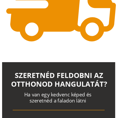
SZERETNÉD FELDOBNI AZ
OTTHONOD HANGULATÁT?
H
a
v
a
n
e
g
y
k
e
d
v
e
n
c
k
é
p
e
d
é
s
s
z
e
r
e
t
n
é
d a
f
a
l
a
d
o
n
l
á
t
n
i