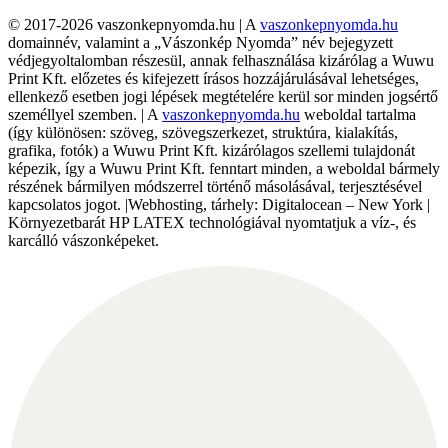
© 2017-2026 vaszonkepnyomda.hu | A
vaszonkepnyomda.hu
domainnév, valamint a „Vászonkép Nyomda” név bejegyzett
védjegyoltalomban részesül, annak felhasználása kizárólag a Wuwu
Print Kft. előzetes és kifejezett írásos hozzájárulásával lehetséges,
ellenkező esetben jogi lépések megtételére kerül sor minden jogsértő
személlyel szemben. | A
vaszonkepnyomda.hu
weboldal tartalma
(így különösen: szöveg, szövegszerkezet, struktúra, kialakítás,
grafika, fotók) a Wuwu Print Kft. kizárólagos szellemi tulajdonát
képezik, így a Wuwu Print Kft. fenntart minden, a weboldal bármely
részének bármilyen módszerrel történő másolásával, terjesztésével
kapcsolatos jogot. |Webhosting, tárhely: Digitalocean – New York |
Környezetbarát HP LATEX technológiával nyomtatjuk a víz-, és
karcálló vászonképeket.