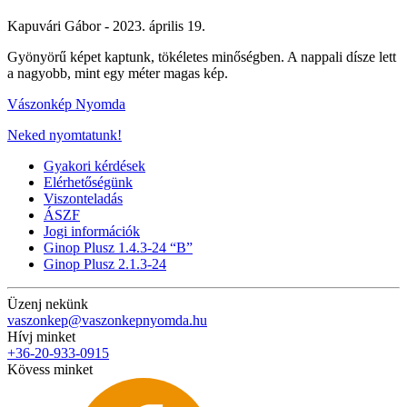
Kapuvári Gábor -
2023. április 19.
Gyönyörű képet kaptunk, tökéletes minőségben. A nappali dísze lett
a nagyobb, mint egy méter magas kép.
Vászonkép Nyomda
Neked nyomtatunk!
Gyakori kérdések
Elérhetőségünk
Viszonteladás
ÁSZF
Jogi információk
Ginop Plusz 1.4.3-24 “B”
Ginop Plusz 2.1.3-24
Üzenj nekünk
vaszonkep@vaszonkepnyomda.hu
Hívj minket
+36-20-933-0915
Kövess minket