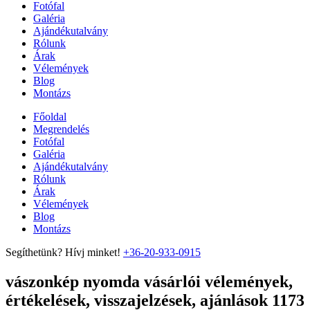
Fotófal
Galéria
Ajándékutalvány
Rólunk
Árak
Vélemények
Blog
Montázs
Főoldal
Megrendelés
Fotófal
Galéria
Ajándékutalvány
Rólunk
Árak
Vélemények
Blog
Montázs
Segíthetünk? Hívj minket!
+36-20-933-0915
vászonkép nyomda vásárlói vélemények,
értékelések, visszajelzések, ajánlások 1173