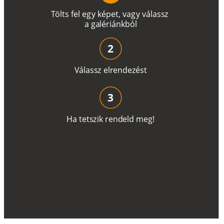
T
ö
l
t
s
f
e
l
e
g
y
k
é
pe
t
,
v
a
g
y
v
á
l
a
ss
z
a
g
a
lé
r
i
án
k
b
ó
l
2
V
á
l
a
ss
z
e
l
r
e
n
d
e
z
é
s
t
3
H
a
t
e
t
s
z
i
k
r
e
n
d
el
d
m
e
g
!