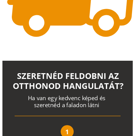
SZERETNÉD FELDOBNI AZ
OTTHONOD HANGULATÁT?
H
a
v
a
n
e
g
y
k
e
d
v
e
n
c
k
é
p
e
d
é
s
s
z
e
r
e
t
n
é
d a
f
a
l
a
d
o
n
l
á
t
n
i
1