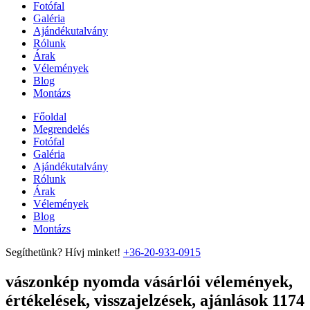
Fotófal
Galéria
Ajándékutalvány
Rólunk
Árak
Vélemények
Blog
Montázs
Főoldal
Megrendelés
Fotófal
Galéria
Ajándékutalvány
Rólunk
Árak
Vélemények
Blog
Montázs
Segíthetünk? Hívj minket!
+36-20-933-0915
vászonkép nyomda vásárlói vélemények,
értékelések, visszajelzések, ajánlások 1174