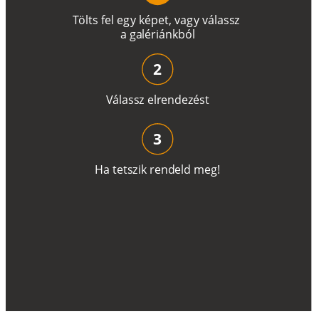
T
ö
l
t
s
f
e
l
e
g
y
k
é
pe
t
,
v
a
g
y
v
á
l
a
ss
z
a
g
a
lé
r
i
án
k
b
ó
l
2
V
á
l
a
ss
z
e
l
r
e
n
d
e
z
é
s
t
3
H
a
t
e
t
s
z
i
k
r
e
n
d
el
d
m
e
g
!