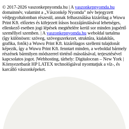
© 2017-2026 vaszonkepnyomda.hu | A
vaszonkepnyomda.hu
domainnév, valamint a „Vászonkép Nyomda” név bejegyzett
védjegyoltalomban részesül, annak felhasználása kizárólag a Wuwu
Print Kft. előzetes és kifejezett írásos hozzájárulásával lehetséges,
ellenkező esetben jogi lépések megtételére kerül sor minden jogsértő
személlyel szemben. | A
vaszonkepnyomda.hu
weboldal tartalma
(így különösen: szöveg, szövegszerkezet, struktúra, kialakítás,
grafika, fotók) a Wuwu Print Kft. kizárólagos szellemi tulajdonát
képezik, így a Wuwu Print Kft. fenntart minden, a weboldal bármely
részének bármilyen módszerrel történő másolásával, terjesztésével
kapcsolatos jogot. |Webhosting, tárhely: Digitalocean – New York |
Környezetbarát HP LATEX technológiával nyomtatjuk a víz-, és
karcálló vászonképeket.