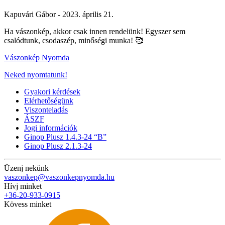
Kapuvári Gábor -
2023. április 21.
Ha vászonkép, akkor csak innen rendelünk! Egyszer sem
csalódtunk, csodaszép, minőségi munka! 🥰
Vászonkép Nyomda
Neked nyomtatunk!
Gyakori kérdések
Elérhetőségünk
Viszonteladás
ÁSZF
Jogi információk
Ginop Plusz 1.4.3-24 “B”
Ginop Plusz 2.1.3-24
Üzenj nekünk
vaszonkep@vaszonkepnyomda.hu
Hívj minket
+36-20-933-0915
Kövess minket