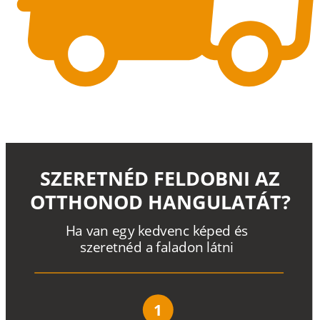
SZERETNÉD FELDOBNI AZ
OTTHONOD HANGULATÁT?
H
a
v
a
n
e
g
y
k
e
d
v
e
n
c
k
é
p
e
d
é
s
s
z
e
r
e
t
n
é
d a
f
a
l
a
d
o
n
l
á
t
n
i
1