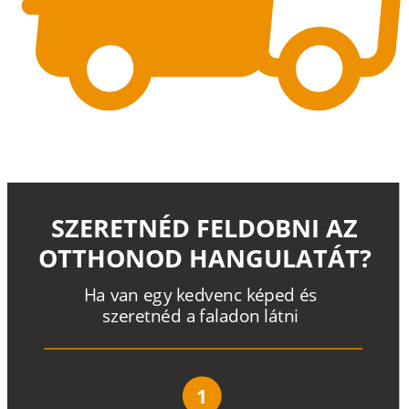
SZERETNÉD FELDOBNI AZ
OTTHONOD HANGULATÁT?
H
a
v
a
n
e
g
y
k
e
d
v
e
n
c
k
é
p
e
d
é
s
s
z
e
r
e
t
n
é
d a
f
a
l
a
d
o
n
l
á
t
n
i
1