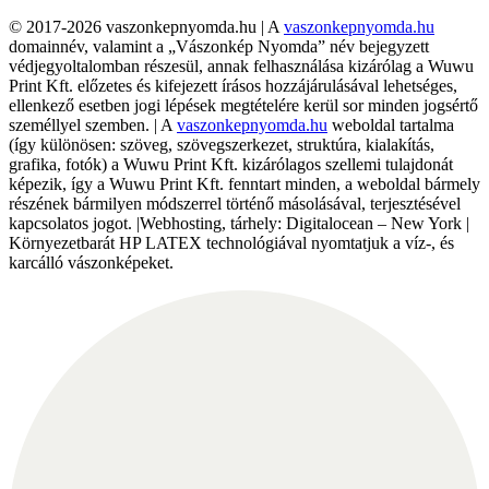
© 2017-2026 vaszonkepnyomda.hu | A
vaszonkepnyomda.hu
domainnév, valamint a „Vászonkép Nyomda” név bejegyzett
védjegyoltalomban részesül, annak felhasználása kizárólag a Wuwu
Print Kft. előzetes és kifejezett írásos hozzájárulásával lehetséges,
ellenkező esetben jogi lépések megtételére kerül sor minden jogsértő
személlyel szemben. | A
vaszonkepnyomda.hu
weboldal tartalma
(így különösen: szöveg, szövegszerkezet, struktúra, kialakítás,
grafika, fotók) a Wuwu Print Kft. kizárólagos szellemi tulajdonát
képezik, így a Wuwu Print Kft. fenntart minden, a weboldal bármely
részének bármilyen módszerrel történő másolásával, terjesztésével
kapcsolatos jogot. |Webhosting, tárhely: Digitalocean – New York |
Környezetbarát HP LATEX technológiával nyomtatjuk a víz-, és
karcálló vászonképeket.