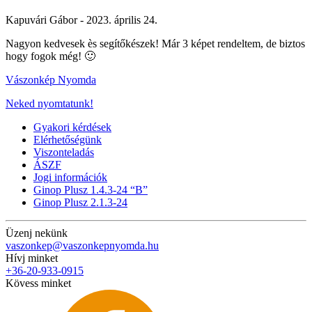
Kapuvári Gábor -
2023. április 24.
Nagyon kedvesek ès segítőkészek! Már 3 képet rendeltem, de biztos
hogy fogok még! 🙂
Vászonkép Nyomda
Neked nyomtatunk!
Gyakori kérdések
Elérhetőségünk
Viszonteladás
ÁSZF
Jogi információk
Ginop Plusz 1.4.3-24 “B”
Ginop Plusz 2.1.3-24
Üzenj nekünk
vaszonkep@vaszonkepnyomda.hu
Hívj minket
+36-20-933-0915
Kövess minket