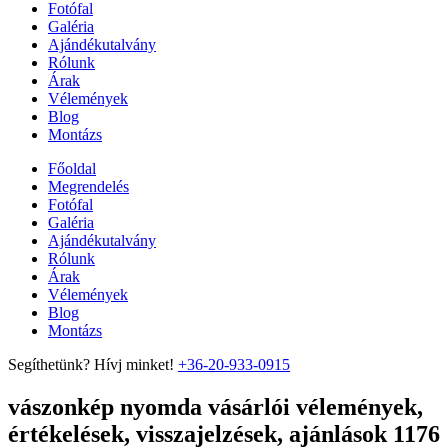
Fotófal
Galéria
Ajándékutalvány
Rólunk
Árak
Vélemények
Blog
Montázs
Főoldal
Megrendelés
Fotófal
Galéria
Ajándékutalvány
Rólunk
Árak
Vélemények
Blog
Montázs
Segíthetünk? Hívj minket!
+36-20-933-0915
vászonkép nyomda vásárlói vélemények,
értékelések, visszajelzések, ajánlások 1176