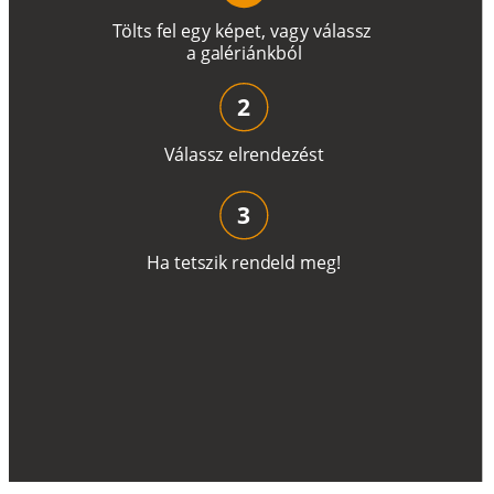
T
ö
l
t
s
f
e
l
e
g
y
k
é
pe
t
,
v
a
g
y
v
á
l
a
ss
z
a
g
a
lé
r
i
án
k
b
ó
l
2
V
á
l
a
ss
z
e
l
r
e
n
d
e
z
é
s
t
3
H
a
t
e
t
s
z
i
k
r
e
n
d
el
d
m
e
g
!