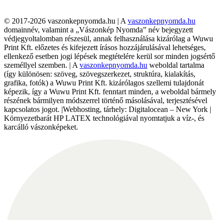
© 2017-2026 vaszonkepnyomda.hu | A
vaszonkepnyomda.hu
domainnév, valamint a „Vászonkép Nyomda” név bejegyzett
védjegyoltalomban részesül, annak felhasználása kizárólag a Wuwu
Print Kft. előzetes és kifejezett írásos hozzájárulásával lehetséges,
ellenkező esetben jogi lépések megtételére kerül sor minden jogsértő
személlyel szemben. | A
vaszonkepnyomda.hu
weboldal tartalma
(így különösen: szöveg, szövegszerkezet, struktúra, kialakítás,
grafika, fotók) a Wuwu Print Kft. kizárólagos szellemi tulajdonát
képezik, így a Wuwu Print Kft. fenntart minden, a weboldal bármely
részének bármilyen módszerrel történő másolásával, terjesztésével
kapcsolatos jogot. |Webhosting, tárhely: Digitalocean – New York |
Környezetbarát HP LATEX technológiával nyomtatjuk a víz-, és
karcálló vászonképeket.