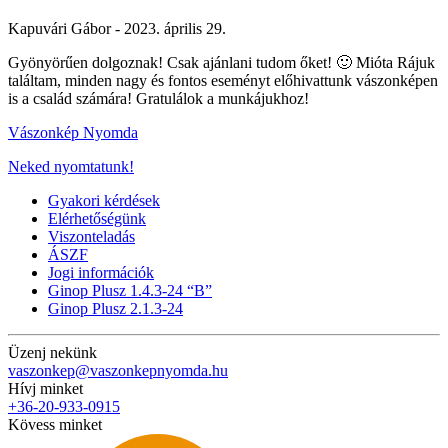
Kapuvári Gábor -
2023. április 29.
Gyönyörűen dolgoznak! Csak ajánlani tudom őket! 🙂 Mióta Rájuk
találtam, minden nagy és fontos eseményt előhivattunk vászonképen
is a család számára! Gratulálok a munkájukhoz!
Vászonkép Nyomda
Neked nyomtatunk!
Gyakori kérdések
Elérhetőségünk
Viszonteladás
ÁSZF
Jogi információk
Ginop Plusz 1.4.3-24 “B”
Ginop Plusz 2.1.3-24
Üzenj nekünk
vaszonkep@vaszonkepnyomda.hu
Hívj minket
+36-20-933-0915
Kövess minket