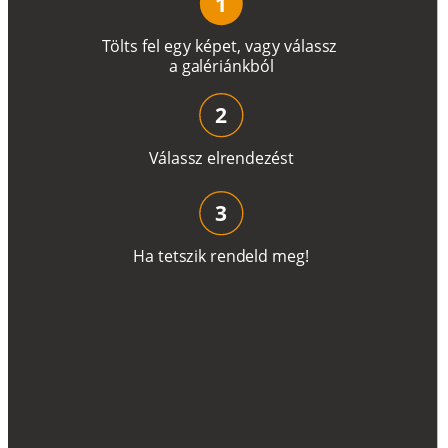
1
T
ö
l
t
s
f
e
l
e
g
y
k
é
pe
t
,
v
a
g
y
v
á
l
a
ss
z
a
g
a
lé
r
i
án
k
b
ó
l
2
V
á
l
a
ss
z
e
l
r
e
n
d
e
z
é
s
t
3
H
a
t
e
t
s
z
i
k
r
e
n
d
el
d
m
e
g
!