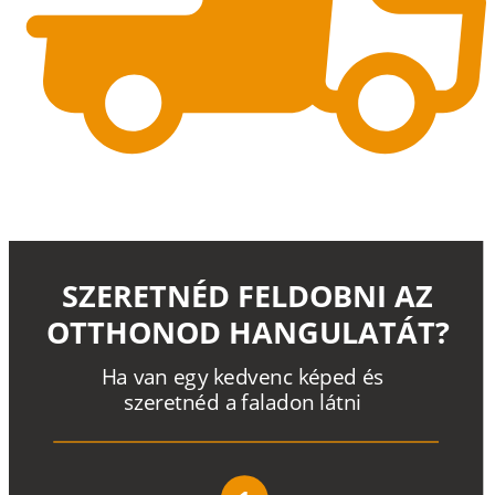
SZERETNÉD FELDOBNI AZ
OTTHONOD HANGULATÁT?
H
a
v
a
n
e
g
y
k
e
d
v
e
n
c
k
é
p
e
d
é
s
s
z
e
r
e
t
n
é
d a
f
a
l
a
d
o
n
l
á
t
n
i