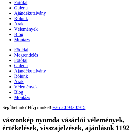
Fotófal
Galéria
Ajándékutalvány
Rólunk
Árak
Vélemények
Blog
Montázs
Főoldal
Megrendelés
Fotófal
Galéria
Ajándékutalvány
Rólunk
Árak
Vélemények
Blog
Montázs
Segíthetünk? Hívj minket!
+36-20-933-0915
vászonkép nyomda vásárlói vélemények,
értékelések, visszajelzések, ajánlások 1192