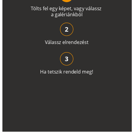
T
ö
l
t
s
f
e
l
e
g
y
k
é
pe
t
,
v
a
g
y
v
á
l
a
ss
z
a
g
a
lé
r
i
án
k
b
ó
l
2
V
á
l
a
ss
z
e
l
r
e
n
d
e
z
é
s
t
3
H
a
t
e
t
s
z
i
k
r
e
n
d
el
d
m
e
g
!