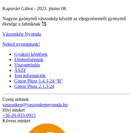
Kapuvári Gábor -
2023. június 08.
Nagyon gyönyörű vászonkép készült az eljegyzésemről gyönyörű
ékesége a falunknak
🥰
Vászonkép Nyomda
Neked nyomtatunk!
Gyakori kérdések
Elérhetőségünk
Viszonteladás
ÁSZF
Jogi információk
Ginop Plusz 1.4.3-24 “B”
Ginop Plusz 2.1.3-24
Üzenj nekünk
vaszonkep@vaszonkepnyomda.hu
Hívj minket
+36-20-933-0915
Kövess minket