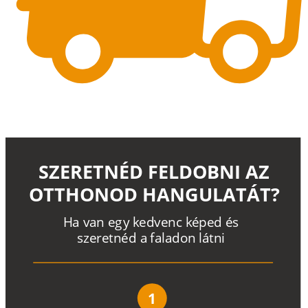
SZERETNÉD FELDOBNI AZ
OTTHONOD HANGULATÁT?
H
a
v
a
n
e
g
y
k
e
d
v
e
n
c
k
é
p
e
d
é
s
s
z
e
r
e
t
n
é
d a
f
a
l
a
d
o
n
l
á
t
n
i
1