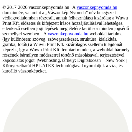
© 2017-2026 vaszonkepnyomda.hu | A
vaszonkepnyomda.hu
domainnév, valamint a „Vászonkép Nyomda” név bejegyzett
védjegyoltalomban részesül, annak felhasználása kizárólag a Wuwu
Print Kft. előzetes és kifejezett írásos hozzájárulásával lehetséges,
ellenkező esetben jogi lépések megtételére kerül sor minden jogsértő
személlyel szemben. | A
vaszonkepnyomda.hu
weboldal tartalma
(így különösen: szöveg, szövegszerkezet, struktúra, kialakítás,
grafika, fotók) a Wuwu Print Kft. kizárólagos szellemi tulajdonát
képezik, így a Wuwu Print Kft. fenntart minden, a weboldal bármely
részének bármilyen módszerrel történő másolásával, terjesztésével
kapcsolatos jogot. |Webhosting, tárhely: Digitalocean – New York |
Környezetbarát HP LATEX technológiával nyomtatjuk a víz-, és
karcálló vászonképeket.