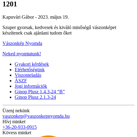
1201
Kapuvári Gábor -
2023. május 19.
Szuper gyorsak, kedvesek és kiváló minőségű vászonképet
készítenek csak ajánlani tudom őket
Vászonkép Nyomda
Neked nyomtatunk!
Gyakori kérdések
Elérhetőségünk
Viszonteladás
ÁSZF
Jogi információk
Ginop Plusz 1.4.3-24 “B”
Ginop Plusz 2.1.3-24
Üzenj nekünk
vaszonkep@vaszonkepnyomda.hu
Hívj minket
+36-20-933-0915
Kövess minket