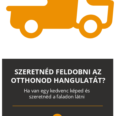
SZERETNÉD FELDOBNI AZ
OTTHONOD HANGULATÁT?
H
a
v
a
n
e
g
y
k
e
d
v
e
n
c
k
é
p
e
d
é
s
s
z
e
r
e
t
n
é
d a
f
a
l
a
d
o
n
l
á
t
n
i