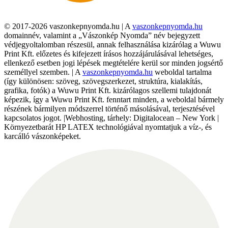
© 2017-2026 vaszonkepnyomda.hu | A
vaszonkepnyomda.hu
domainnév, valamint a „Vászonkép Nyomda” név bejegyzett
védjegyoltalomban részesül, annak felhasználása kizárólag a Wuwu
Print Kft. előzetes és kifejezett írásos hozzájárulásával lehetséges,
ellenkező esetben jogi lépések megtételére kerül sor minden jogsértő
személlyel szemben. | A
vaszonkepnyomda.hu
weboldal tartalma
(így különösen: szöveg, szövegszerkezet, struktúra, kialakítás,
grafika, fotók) a Wuwu Print Kft. kizárólagos szellemi tulajdonát
képezik, így a Wuwu Print Kft. fenntart minden, a weboldal bármely
részének bármilyen módszerrel történő másolásával, terjesztésével
kapcsolatos jogot. |Webhosting, tárhely: Digitalocean – New York |
Környezetbarát HP LATEX technológiával nyomtatjuk a víz-, és
karcálló vászonképeket.