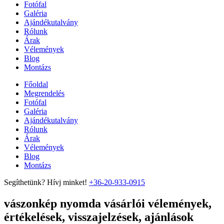
Fotófal
Galéria
Ajándékutalvány
Rólunk
Árak
Vélemények
Blog
Montázs
Főoldal
Megrendelés
Fotófal
Galéria
Ajándékutalvány
Rólunk
Árak
Vélemények
Blog
Montázs
Segíthetünk? Hívj minket!
+36-20-933-0915
vászonkép nyomda vásárlói vélemények,
értékelések, visszajelzések, ajánlások