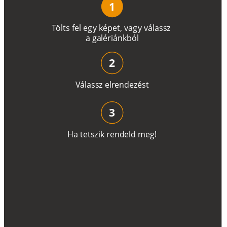
1
T
ö
l
t
s
f
e
l
e
g
y
k
é
pe
t
,
v
a
g
y
v
á
l
a
ss
z
a
g
a
lé
r
i
án
k
b
ó
l
2
V
á
l
a
ss
z
e
l
r
e
n
d
e
z
é
s
t
3
H
a
t
e
t
s
z
i
k
r
e
n
d
el
d
m
e
g
!