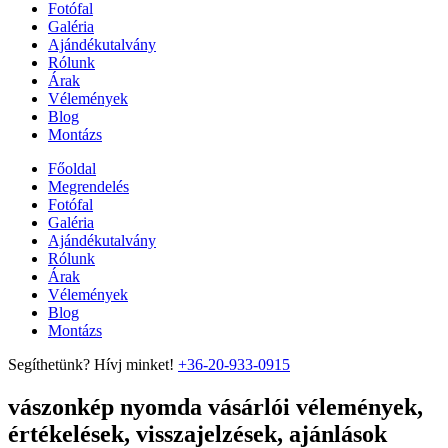
Fotófal
Galéria
Ajándékutalvány
Rólunk
Árak
Vélemények
Blog
Montázs
Főoldal
Megrendelés
Fotófal
Galéria
Ajándékutalvány
Rólunk
Árak
Vélemények
Blog
Montázs
Segíthetünk? Hívj minket!
+36-20-933-0915
vászonkép nyomda vásárlói vélemények,
értékelések, visszajelzések, ajánlások