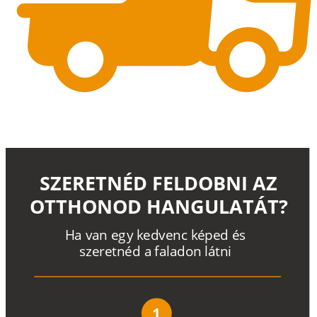
SZERETNÉD FELDOBNI AZ
OTTHONOD HANGULATÁT?
H
a
v
a
n
e
g
y
k
e
d
v
e
n
c
k
é
p
e
d
é
s
s
z
e
r
e
t
n
é
d a
f
a
l
a
d
o
n
l
á
t
n
i
1