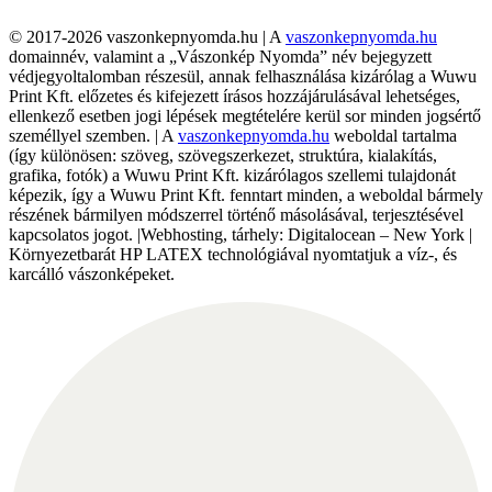
© 2017-2026 vaszonkepnyomda.hu | A
vaszonkepnyomda.hu
domainnév, valamint a „Vászonkép Nyomda” név bejegyzett
védjegyoltalomban részesül, annak felhasználása kizárólag a Wuwu
Print Kft. előzetes és kifejezett írásos hozzájárulásával lehetséges,
ellenkező esetben jogi lépések megtételére kerül sor minden jogsértő
személlyel szemben. | A
vaszonkepnyomda.hu
weboldal tartalma
(így különösen: szöveg, szövegszerkezet, struktúra, kialakítás,
grafika, fotók) a Wuwu Print Kft. kizárólagos szellemi tulajdonát
képezik, így a Wuwu Print Kft. fenntart minden, a weboldal bármely
részének bármilyen módszerrel történő másolásával, terjesztésével
kapcsolatos jogot. |Webhosting, tárhely: Digitalocean – New York |
Környezetbarát HP LATEX technológiával nyomtatjuk a víz-, és
karcálló vászonképeket.