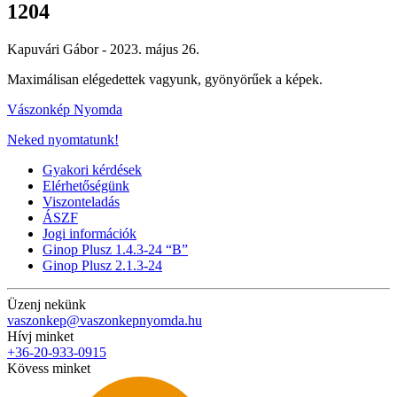
1204
Kapuvári Gábor -
2023. május 26.
Maximálisan elégedettek vagyunk, gyönyörűek a képek.
Vászonkép Nyomda
Neked nyomtatunk!
Gyakori kérdések
Elérhetőségünk
Viszonteladás
ÁSZF
Jogi információk
Ginop Plusz 1.4.3-24 “B”
Ginop Plusz 2.1.3-24
Üzenj nekünk
vaszonkep@vaszonkepnyomda.hu
Hívj minket
+36-20-933-0915
Kövess minket