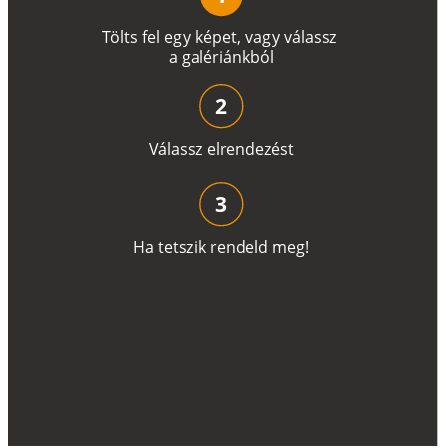
T
ö
l
t
s
f
e
l
e
g
y
k
é
pe
t
,
v
a
g
y
v
á
l
a
ss
z
a
g
a
lé
r
i
án
k
b
ó
l
2
V
á
l
a
ss
z
e
l
r
e
n
d
e
z
é
s
t
3
H
a
t
e
t
s
z
i
k
r
e
n
d
el
d
m
e
g
!