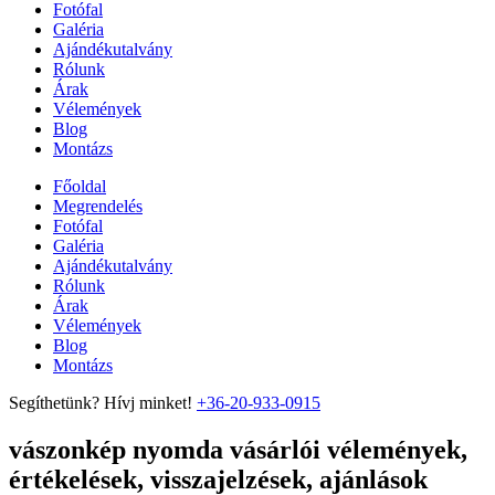
Fotófal
Galéria
Ajándékutalvány
Rólunk
Árak
Vélemények
Blog
Montázs
Főoldal
Megrendelés
Fotófal
Galéria
Ajándékutalvány
Rólunk
Árak
Vélemények
Blog
Montázs
Segíthetünk? Hívj minket!
+36-20-933-0915
vászonkép nyomda vásárlói vélemények,
értékelések, visszajelzések, ajánlások