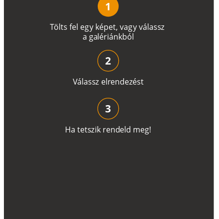
1
T
ö
l
t
s
f
e
l
e
g
y
k
é
pe
t
,
v
a
g
y
v
á
l
a
ss
z
a
g
a
lé
r
i
án
k
b
ó
l
2
V
á
l
a
ss
z
e
l
r
e
n
d
e
z
é
s
t
3
H
a
t
e
t
s
z
i
k
r
e
n
d
el
d
m
e
g
!