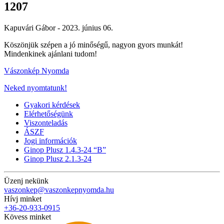
1207
Kapuvári Gábor -
2023. június 06.
Köszönjük szépen a jó minőségű, nagyon gyors munkát!
Mindenkinek ajánlani tudom!
Vászonkép Nyomda
Neked nyomtatunk!
Gyakori kérdések
Elérhetőségünk
Viszonteladás
ÁSZF
Jogi információk
Ginop Plusz 1.4.3-24 “B”
Ginop Plusz 2.1.3-24
Üzenj nekünk
vaszonkep@vaszonkepnyomda.hu
Hívj minket
+36-20-933-0915
Kövess minket