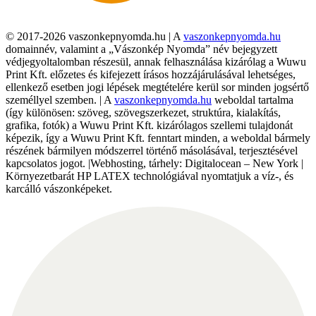
© 2017-2026 vaszonkepnyomda.hu | A
vaszonkepnyomda.hu
domainnév, valamint a „Vászonkép Nyomda” név bejegyzett
védjegyoltalomban részesül, annak felhasználása kizárólag a Wuwu
Print Kft. előzetes és kifejezett írásos hozzájárulásával lehetséges,
ellenkező esetben jogi lépések megtételére kerül sor minden jogsértő
személlyel szemben. | A
vaszonkepnyomda.hu
weboldal tartalma
(így különösen: szöveg, szövegszerkezet, struktúra, kialakítás,
grafika, fotók) a Wuwu Print Kft. kizárólagos szellemi tulajdonát
képezik, így a Wuwu Print Kft. fenntart minden, a weboldal bármely
részének bármilyen módszerrel történő másolásával, terjesztésével
kapcsolatos jogot. |Webhosting, tárhely: Digitalocean – New York |
Környezetbarát HP LATEX technológiával nyomtatjuk a víz-, és
karcálló vászonképeket.