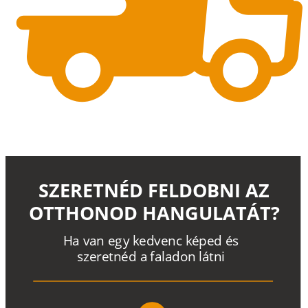
SZERETNÉD FELDOBNI AZ
OTTHONOD HANGULATÁT?
H
a
v
a
n
e
g
y
k
e
d
v
e
n
c
k
é
p
e
d
é
s
s
z
e
r
e
t
n
é
d a
f
a
l
a
d
o
n
l
á
t
n
i