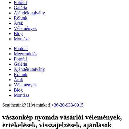
Fotófal
Galéria
Ajándékutalvány
Rólunk
Árak
Vélemények
Blog
Montázs
Főoldal
Megrendelés
Fotófal
Galéria
Ajándékutalvány
Rólunk
Árak
Vélemények
Blog
Montázs
Segíthetünk? Hívj minket!
+36-20-933-0915
vászonkép nyomda vásárlói vélemények,
értékelések, visszajelzések, ajánlások