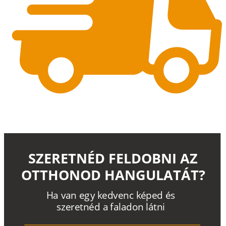
SZERETNÉD FELDOBNI AZ
OTTHONOD HANGULATÁT?
H
a
v
a
n
e
g
y
k
e
d
v
e
n
c
k
é
p
e
d
é
s
s
z
e
r
e
t
n
é
d a
f
a
l
a
d
o
n
l
á
t
n
i