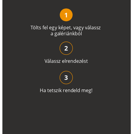
1
T
ö
l
t
s
f
e
l
e
g
y
k
é
pe
t
,
v
a
g
y
v
á
l
a
ss
z
a
g
a
lé
r
i
án
k
b
ó
l
2
V
á
l
a
ss
z
e
l
r
e
n
d
e
z
é
s
t
3
H
a
t
e
t
s
z
i
k
r
e
n
d
el
d
m
e
g
!