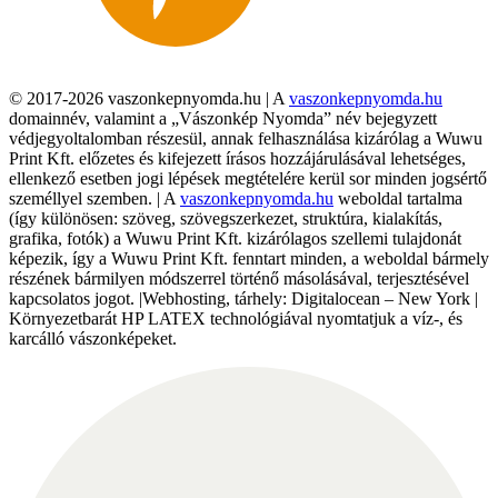
© 2017-2026 vaszonkepnyomda.hu | A
vaszonkepnyomda.hu
domainnév, valamint a „Vászonkép Nyomda” név bejegyzett
védjegyoltalomban részesül, annak felhasználása kizárólag a Wuwu
Print Kft. előzetes és kifejezett írásos hozzájárulásával lehetséges,
ellenkező esetben jogi lépések megtételére kerül sor minden jogsértő
személlyel szemben. | A
vaszonkepnyomda.hu
weboldal tartalma
(így különösen: szöveg, szövegszerkezet, struktúra, kialakítás,
grafika, fotók) a Wuwu Print Kft. kizárólagos szellemi tulajdonát
képezik, így a Wuwu Print Kft. fenntart minden, a weboldal bármely
részének bármilyen módszerrel történő másolásával, terjesztésével
kapcsolatos jogot. |Webhosting, tárhely: Digitalocean – New York |
Környezetbarát HP LATEX technológiával nyomtatjuk a víz-, és
karcálló vászonképeket.