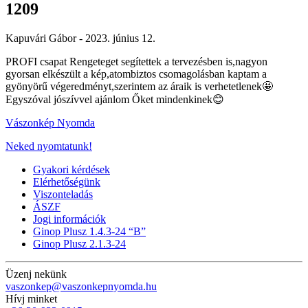
1209
Kapuvári Gábor -
2023. június 12.
PROFI csapat Rengeteget segítettek a tervezésben is,nagyon
gyorsan elkészült a kép,atombiztos csomagolásban kaptam a
gyönyörű végeredményt,szerintem az áraik is verhetetlenek🤩
Egyszóval jószívvel ajánlom Őket mindenkinek😊
Vászonkép Nyomda
Neked nyomtatunk!
Gyakori kérdések
Elérhetőségünk
Viszonteladás
ÁSZF
Jogi információk
Ginop Plusz 1.4.3-24 “B”
Ginop Plusz 2.1.3-24
Üzenj nekünk
vaszonkep@vaszonkepnyomda.hu
Hívj minket