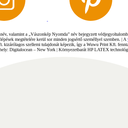
év, valamint a „Vászonkép Nyomda” név bejegyzett védjegyoltalomban 
gi lépések megtételére kerül sor minden jogsértő személlyel szemben. | A
Kft. kizárólagos szellemi tulajdonát képezik, így a Wuwu Print Kft. fe
tárhely: Digitalocean – New York | Környezetbarát HP LATEX technológi