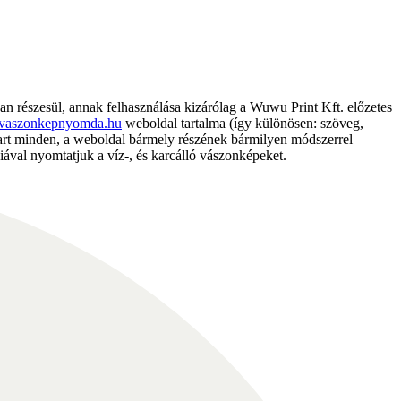
részesül, annak felhasználása kizárólag a Wuwu Print Kft. előzetes
vaszonkepnyomda.hu
weboldal tartalma (így különösen: szöveg,
nntart minden, a weboldal bármely részének bármilyen módszerrel
ával nyomtatjuk a víz-, és karcálló vászonképeket.