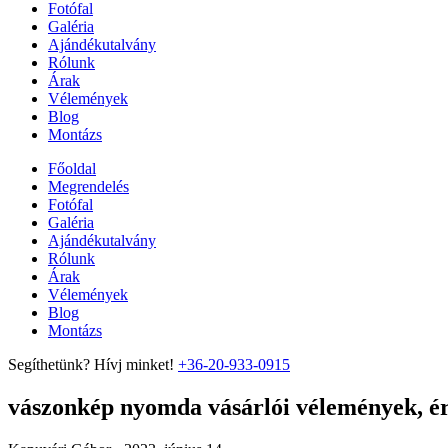
Fotófal
Galéria
Ajándékutalvány
Rólunk
Árak
Vélemények
Blog
Montázs
Főoldal
Megrendelés
Fotófal
Galéria
Ajándékutalvány
Rólunk
Árak
Vélemények
Blog
Montázs
Segíthetünk? Hívj minket!
+36-20-933-0915
vászonkép nyomda vásárlói vélemények, ért