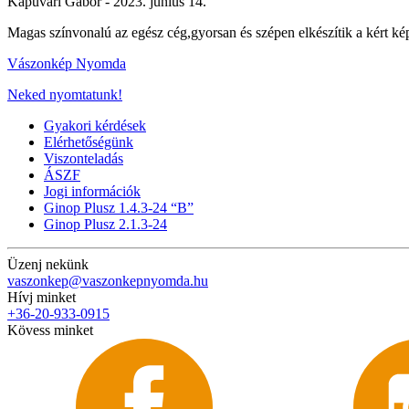
Kapuvári Gábor -
2023. június 14.
Magas színvonalú az egész cég,gyorsan és szépen elkészítik a kért k
Vászonkép Nyomda
Neked nyomtatunk!
Gyakori kérdések
Elérhetőségünk
Viszonteladás
ÁSZF
Jogi információk
Ginop Plusz 1.4.3-24 “B”
Ginop Plusz 2.1.3-24
Üzenj nekünk
vaszonkep@vaszonkepnyomda.hu
Hívj minket
+36-20-933-0915
Kövess minket