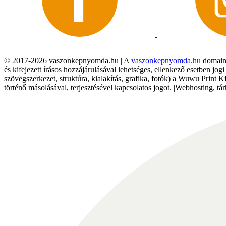
© 2017-2026 vaszonkepnyomda.hu | A
vaszonkepnyomda.hu
domainn
és kifejezett írásos hozzájárulásával lehetséges, ellenkező esetben jo
szövegszerkezet, struktúra, kialakítás, grafika, fotók) a Wuwu Print 
történő másolásával, terjesztésével kapcsolatos jogot. |Webhosting, 