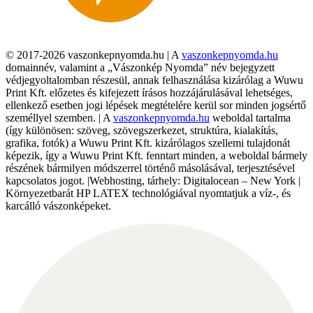
© 2017-2026 vaszonkepnyomda.hu | A
vaszonkepnyomda.hu
domainnév, valamint a „Vászonkép Nyomda” név bejegyzett
védjegyoltalomban részesül, annak felhasználása kizárólag a Wuwu
Print Kft. előzetes és kifejezett írásos hozzájárulásával lehetséges,
ellenkező esetben jogi lépések megtételére kerül sor minden jogsértő
személlyel szemben. | A
vaszonkepnyomda.hu
weboldal tartalma
(így különösen: szöveg, szövegszerkezet, struktúra, kialakítás,
grafika, fotók) a Wuwu Print Kft. kizárólagos szellemi tulajdonát
képezik, így a Wuwu Print Kft. fenntart minden, a weboldal bármely
részének bármilyen módszerrel történő másolásával, terjesztésével
kapcsolatos jogot. |Webhosting, tárhely: Digitalocean – New York |
Környezetbarát HP LATEX technológiával nyomtatjuk a víz-, és
karcálló vászonképeket.