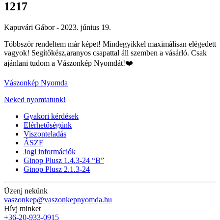
1217
Kapuvári Gábor -
2023. június 19.
Többször rendeltem már képet! Mindegyikkel maximálisan elégedett
vagyok! Segítőkész,aranyos csapattal áll szemben a vásárló. Csak
ajánlani tudom a Vászonkép Nyomdát!❤️
Vászonkép Nyomda
Neked nyomtatunk!
Gyakori kérdések
Elérhetőségünk
Viszonteladás
ÁSZF
Jogi információk
Ginop Plusz 1.4.3-24 “B”
Ginop Plusz 2.1.3-24
Üzenj nekünk
vaszonkep@vaszonkepnyomda.hu
Hívj minket
+36-20-933-0915