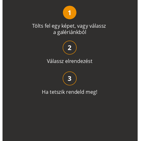
1
T
ö
l
t
s
f
e
l
e
g
y
k
é
pe
t
,
v
a
g
y
v
á
l
a
ss
z
a
g
a
lé
r
i
án
k
b
ó
l
2
V
á
l
a
ss
z
e
l
r
e
n
d
e
z
é
s
t
3
H
a
t
e
t
s
z
i
k
r
e
n
d
el
d
m
e
g
!