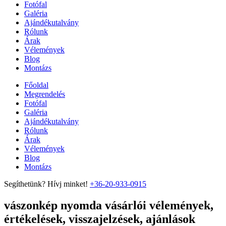
Fotófal
Galéria
Ajándékutalvány
Rólunk
Árak
Vélemények
Blog
Montázs
Főoldal
Megrendelés
Fotófal
Galéria
Ajándékutalvány
Rólunk
Árak
Vélemények
Blog
Montázs
Segíthetünk? Hívj minket!
+36-20-933-0915
vászonkép nyomda vásárlói vélemények,
értékelések, visszajelzések, ajánlások