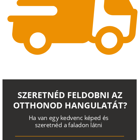
SZERETNÉD FELDOBNI AZ
OTTHONOD HANGULATÁT?
H
a
v
a
n
e
g
y
k
e
d
v
e
n
c
k
é
p
e
d
é
s
s
z
e
r
e
t
n
é
d a
f
a
l
a
d
o
n
l
á
t
n
i