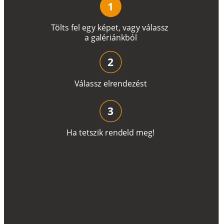
1
T
ö
l
t
s
f
e
l
e
g
y
k
é
pe
t
,
v
a
g
y
v
á
l
a
ss
z
a
g
a
lé
r
i
án
k
b
ó
l
2
V
á
l
a
ss
z
e
l
r
e
n
d
e
z
é
s
t
3
H
a
t
e
t
s
z
i
k
r
e
n
d
el
d
m
e
g
!