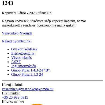
1243
Kapuvári Gábor -
2023. július 07.
Nagyon kedvesek, tökéletes szép képeket kaptam, hamar
megérkezett a rendelés. Köszönöm a munkájukat!
Vászonkép Nyomda
Neked nyomtatunk!
Gyakori kérdések
Elérhetőségünk
Viszonteladás
ÁSZF
Jogi információk
Ginop Plusz 1.4.3-24 “B”
Ginop Plusz 2.1.3-24
Üzenj nekünk
vaszonkep@vaszonkepnyomda.hu
Hívj minket
+36-20-933-0915
Kövess minket