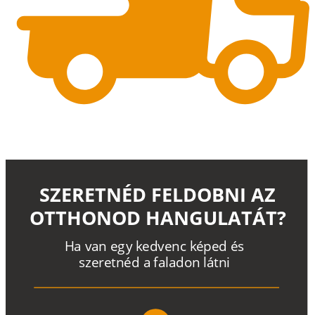
SZERETNÉD FELDOBNI AZ
OTTHONOD HANGULATÁT?
H
a
v
a
n
e
g
y
k
e
d
v
e
n
c
k
é
p
e
d
é
s
s
z
e
r
e
t
n
é
d a
f
a
l
a
d
o
n
l
á
t
n
i