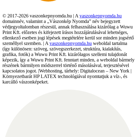
© 2017-2026 vaszonkepnyomda.hu | A
vaszonkepnyomda.hu
domainnév, valamint a „Vászonkép Nyomda” név bejegyzett
védjegyoltalomban részesül, annak felhasználása kizárólag a Wuwu
Print Kft. előzetes és kifejezett írásos hozzájárulásával lehetséges,
ellenkező esetben jogi lépések megtételére kerül sor minden jogsértő
személlyel szemben. | A
vaszonkepnyomda.hu
weboldal tartalma
(így különösen: szöveg, szövegszerkezet, struktúra, kialakítás,
grafika, fotók) a Wuwu Print Kft. kizárólagos szellemi tulajdonát
képezik, így a Wuwu Print Kft. fenntart minden, a weboldal bármely
részének bármilyen módszerrel történő másolásával, terjesztésével
kapcsolatos jogot. |Webhosting, tárhely: Digitalocean – New York |
Környezetbarát HP LATEX technológiával nyomtatjuk a víz-, és
karcálló vászonképeket.