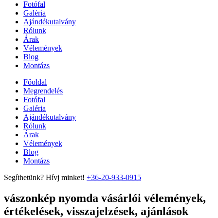
Fotófal
Galéria
Ajándékutalvány
Rólunk
Árak
Vélemények
Blog
Montázs
Főoldal
Megrendelés
Fotófal
Galéria
Ajándékutalvány
Rólunk
Árak
Vélemények
Blog
Montázs
Segíthetünk? Hívj minket!
+36-20-933-0915
vászonkép nyomda vásárlói vélemények,
értékelések, visszajelzések, ajánlások