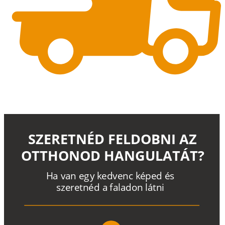
SZERETNÉD FELDOBNI AZ
OTTHONOD HANGULATÁT?
H
a
v
a
n
e
g
y
k
e
d
v
e
n
c
k
é
p
e
d
é
s
s
z
e
r
e
t
n
é
d a
f
a
l
a
d
o
n
l
á
t
n
i