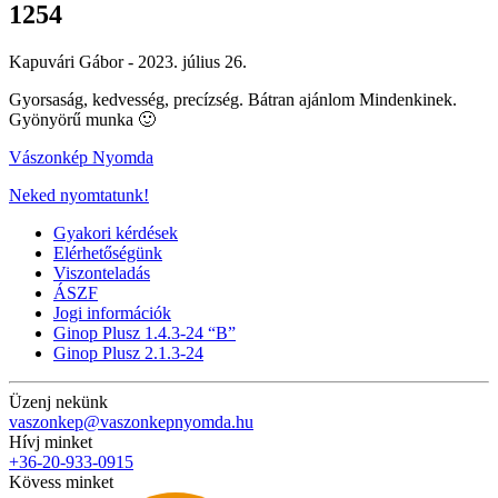
1254
Kapuvári Gábor -
2023. július 26.
Gyorsaság, kedvesség, precízség. Bátran ajánlom Mindenkinek.
Gyönyörű munka 🙂
Vászonkép Nyomda
Neked nyomtatunk!
Gyakori kérdések
Elérhetőségünk
Viszonteladás
ÁSZF
Jogi információk
Ginop Plusz 1.4.3-24 “B”
Ginop Plusz 2.1.3-24
Üzenj nekünk
vaszonkep@vaszonkepnyomda.hu
Hívj minket
+36-20-933-0915
Kövess minket