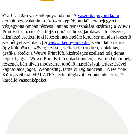
© 2017-2026 vaszonkepnyomda.hu | A
vaszonkepnyomda.hu
domainnév, valamint a „Vászonkép Nyomda” név bejegyzett
védjegyoltalomban részesül, annak felhasználása kizárólag a Wuwu
Print Kft. előzetes és kifejezett írásos hozzájárulásával lehetséges,
ellenkező esetben jogi lépések megtételére kerül sor minden jogsértő
személlyel szemben. | A
vaszonkepnyomda.hu
weboldal tartalma
(így különösen: szöveg, szövegszerkezet, struktúra, kialakítás,
grafika, fotók) a Wuwu Print Kft. kizárólagos szellemi tulajdonát
képezik, így a Wuwu Print Kft. fenntart minden, a weboldal bármely
részének bármilyen módszerrel történő másolásával, terjesztésével
kapcsolatos jogot. |Webhosting, tárhely: Digitalocean – New York |
Környezetbarát HP LATEX technológiával nyomtatjuk a víz-, és
karcálló vászonképeket.