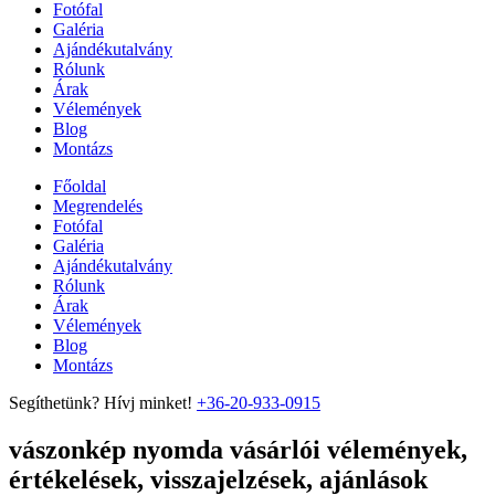
Fotófal
Galéria
Ajándékutalvány
Rólunk
Árak
Vélemények
Blog
Montázs
Főoldal
Megrendelés
Fotófal
Galéria
Ajándékutalvány
Rólunk
Árak
Vélemények
Blog
Montázs
Segíthetünk? Hívj minket!
+36-20-933-0915
vászonkép nyomda vásárlói vélemények,
értékelések, visszajelzések, ajánlások