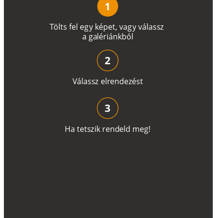
1
T
ö
l
t
s
f
e
l
e
g
y
k
é
pe
t
,
v
a
g
y
v
á
l
a
ss
z
a
g
a
lé
r
i
án
k
b
ó
l
2
V
á
l
a
ss
z
e
l
r
e
n
d
e
z
é
s
t
3
H
a
t
e
t
s
z
i
k
r
e
n
d
el
d
m
e
g
!