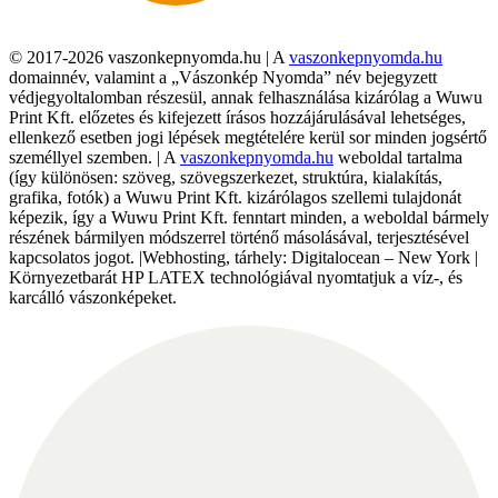
© 2017-2026 vaszonkepnyomda.hu | A
vaszonkepnyomda.hu
domainnév, valamint a „Vászonkép Nyomda” név bejegyzett
védjegyoltalomban részesül, annak felhasználása kizárólag a Wuwu
Print Kft. előzetes és kifejezett írásos hozzájárulásával lehetséges,
ellenkező esetben jogi lépések megtételére kerül sor minden jogsértő
személlyel szemben. | A
vaszonkepnyomda.hu
weboldal tartalma
(így különösen: szöveg, szövegszerkezet, struktúra, kialakítás,
grafika, fotók) a Wuwu Print Kft. kizárólagos szellemi tulajdonát
képezik, így a Wuwu Print Kft. fenntart minden, a weboldal bármely
részének bármilyen módszerrel történő másolásával, terjesztésével
kapcsolatos jogot. |Webhosting, tárhely: Digitalocean – New York |
Környezetbarát HP LATEX technológiával nyomtatjuk a víz-, és
karcálló vászonképeket.