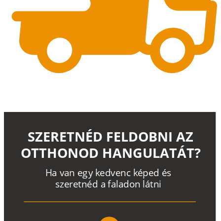
SZERETNÉD FELDOBNI AZ
OTTHONOD HANGULATÁT?
H
a
v
a
n
e
g
y
k
e
d
v
e
n
c
k
é
p
e
d
é
s
s
z
e
r
e
t
n
é
d a
f
a
l
a
d
o
n
l
á
t
n
i