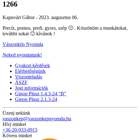
1266
Kapuvári Gábor -
2023. augusztus 06.
Precíz, pontos, profi, gyors, szép 🙂 . Köszönöm a munkátokat,
további sokat 🙂 kívánok !
Vászonkép Nyomda
Neked nyomtatunk!
Gyakori kérdések
Elérhetőségünk
Viszonteladás
ÁSZF
Jogi információk
Ginop Plusz 1.4.3-24 “B”
Ginop Plusz 2.1.3-24
Üzenj nekünk
vaszonkep@vaszonkepnyomda.hu
Hívj minket
+36-20-933-0915
Kövess minket