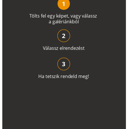
1
T
ö
l
t
s
f
e
l
e
g
y
k
é
pe
t
,
v
a
g
y
v
á
l
a
ss
z
a
g
a
lé
r
i
án
k
b
ó
l
2
V
á
l
a
ss
z
e
l
r
e
n
d
e
z
é
s
t
3
H
a
t
e
t
s
z
i
k
r
e
n
d
el
d
m
e
g
!