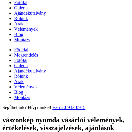
Fotófal
Galéria
Ajándékutalvány
Rólunk
Árak
Vélemények
Blog
Montázs
Főoldal
Megrendelés
Fotófal
Galéria
Ajándékutalvány
Rólunk
Árak
Vélemények
Blog
Montázs
Segíthetünk? Hívj minket!
+36-20-933-0915
vászonkép nyomda vásárlói vélemények,
értékelések, visszajelzések, ajánlások